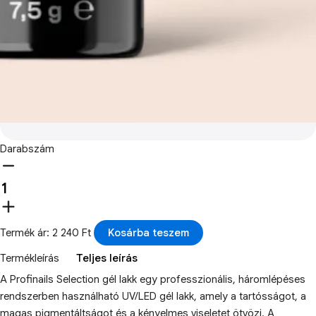
Darabszám
Termék ár: 2 240 Ft
Kosárba teszem
Termékleírás
Teljes leírás
A Profinails Selection gél lakk egy professzionális, háromlépéses
rendszerben használható UV/LED gél lakk, amely a tartósságot, a
magas pigmentáltságot és a kényelmes viseletet ötvözi. A