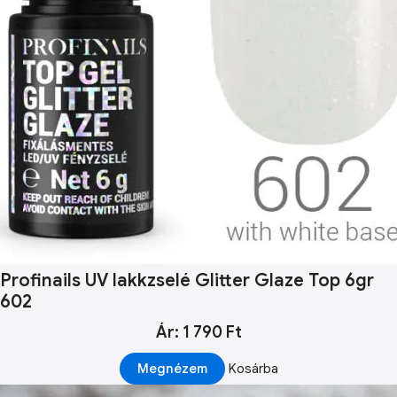
Profinails UV lakkzselé Glitter Glaze Top 6gr
602
Ár: 1 790 Ft
Megnézem
Kosárba