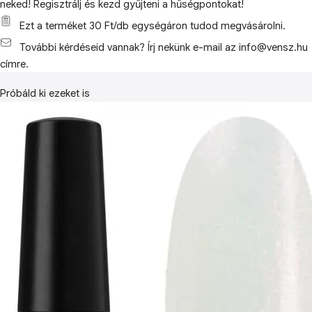
neked! Regisztrálj és kezd gyűjteni a hűségpontokat!
Ezt a terméket 30 Ft/db egységáron tudod megvásárolni.
További kérdéseid vannak? Írj nekünk e-mail az info@vensz.hu
címre.
Próbáld ki ezeket is