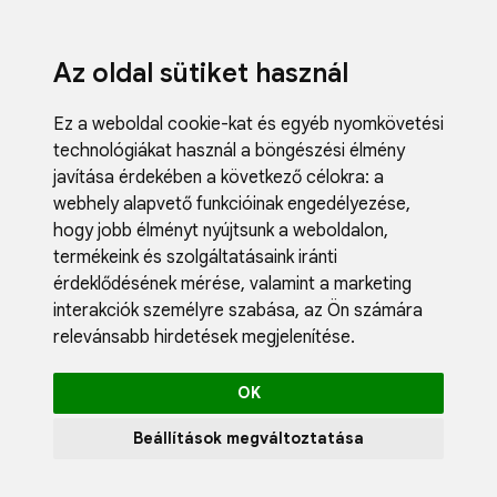
Az oldal sütiket használ
Ez a weboldal cookie-kat és egyéb nyomkövetési
technológiákat használ a böngészési élmény
javítása érdekében a következő célokra:
a
webhely alapvető funkcióinak engedélyezése
,
Fodrászci
hogy jobb élményt nyújtsunk a weboldalon
,
Műköröm
termékeink és szolgáltatásaink iránti
Műszempi
érdeklődésének mérése, valamint a marketing
Kozmetik
interakciók személyre szabása
,
az Ön számára
Akciók
relevánsabb hirdetések megjelenítése
.
Újdonság
Blog
OK
Katalógus
Profil
Beállítások megváltoztatása
0