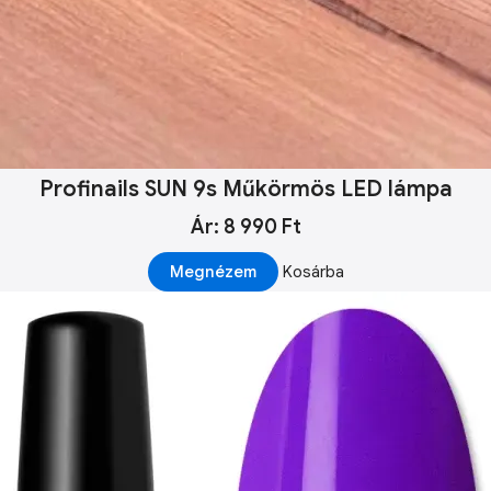
Profinails SUN 9s Műkörmös LED lámpa
Ár: 8 990 Ft
Megnézem
Kosárba