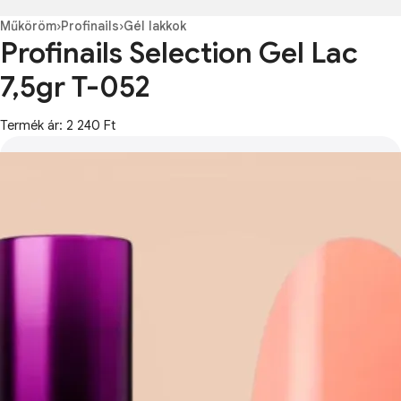
Műköröm
›
Profinails
›
Gél lakkok
Profinails Selection Gel Lac
7,5gr T-052
Termék ár: 2 240 Ft