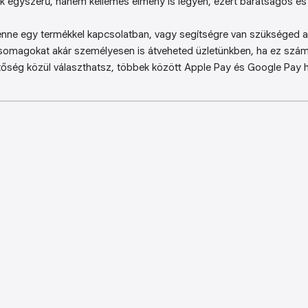
k egyszerű, hanem kellemes élmény is legyen, ezért barátságos és 
enne egy termékkel kapcsolatban, vagy segítségre van szükséged a 
somagokat akár személyesen is átveheted üzletünkben, ha ez sz
őség közül választhatsz, többek között Apple Pay és Google Pay ha