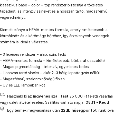
klasszikus base – color – top rendszer biztosítja a tökéletes
tapadást, az intenzív színeket és a hosszan tartó, magasfényű
végeredményt.
Kiemelt előnye a HEMA-mentes formula, amely kíméletesebb a
körmökhöz és a körömágy bőréhez, így érzékenyebb vendégek
számára is ideális választás.
- 3 lépéses rendszer – alap, szín, fedő
- HEMA-mentes formula – kíméletesebb, bőrbarát összetétel
- Magas pigmentáltság – intenzív, egyenletes fedés
- Hosszan tartó viselet – akár 2–3 hétig lepattogzás nélkül
- Magasfényű, szalonminőségű finish
- UV és LED lámpában köt
Használd ki az
ingyenes szállítást
25 000 Ft feletti vásárlás
vagy üzleti átvétel esetén. Szállítás várható napja:
08.11 - Kedd
Egy termék megvásárlása után
22db hűségpontot
írunk jóvá