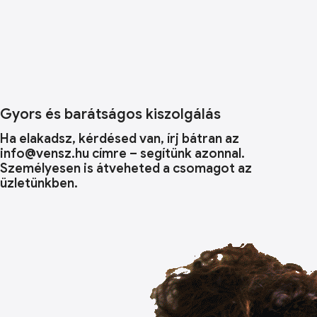
Gyors és barátságos kiszolgálás
Ha elakadsz, kérdésed van, írj bátran az
info@vensz.hu címre – segítünk azonnal.
Személyesen is átveheted a csomagot az
üzletünkben.