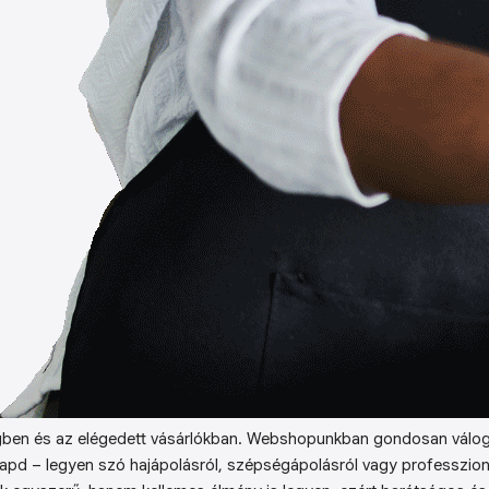
ben és az elégedett vásárlókban. Webshopunkban gondosan válog
kapd – legyen szó hajápolásról, szépségápolásról vagy professzion