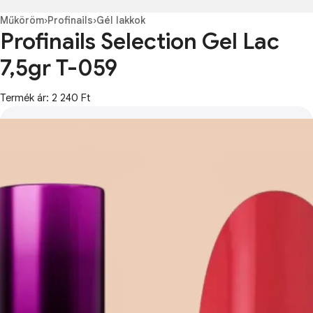
Műköröm
›
Profinails
›
Gél lakkok
Profinails Selection Gel Lac
7,5gr T-059
Termék ár: 2 240 Ft