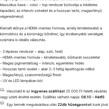
klasszikus base – color – top rendszer biztosítja a tökéletes
tapadást, az intenzív színeket és a hosszan tartó, magasfényű
végeredményt.
Kiemelt előnye a HEMA-mentes formula, amely kíméletesebb a
körmökhöz és a körömágy bőréhez, így érzékenyebb vendégek
számára is ideális választás.
- 3 lépéses rendszer – alap, szín, fedő
- HEMA-mentes formula – kíméletesebb, bőrbarát összetétel
- Magas pigmentáltság – intenzív, egyenletes fedés
- Hosszan tartó viselet – akár 2–3 hétig lepattogzás nélkül
- Magasfényű, szalonminőségű finish
- UV és LED lámpában köt
Használd ki az
ingyenes szállítást
25 000 Ft feletti vásárlás
vagy üzleti átvétel esetén. Szállítás várható napja:
08.10 - Hétfő
Egy termék megvásárlása után
22db hűségpontot
írunk jóvá