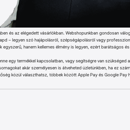
ben és az elégedett vásárlókban. Webshopunkban gondosan válog
kapd – legyen szó hajápolásról, szépségápolásról vagy professzion
k egyszerű, hanem kellemes élmény is legyen, ezért barátságos és 
enne egy termékkel kapcsolatban, vagy segítségre van szükséged a 
somagokat akár személyesen is átveheted üzletünkben, ha ez sz
őség közül választhatsz, többek között Apple Pay és Google Pay ha