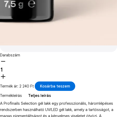
Darabszám
Termék ár: 2 240 Ft
Kosárba teszem
Termékleírás
Teljes leírás
A Profinails Selection gél lakk egy professzionális, háromlépéses
rendszerben használható UV/LED gél lakk, amely a tartósságot, a
magas pigmentáltságot és a kényelmes viseletet ötvözi. A