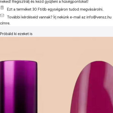
neked! Regisztrálj és kezd gyűjteni a hűségpontokat!
Ezt a terméket 30 Ft/db egységáron tudod megvásárolni.
További kérdéseid vannak? Írj nekünk e-mail az info@vensz.hu
címre.
Próbáld ki ezeket is