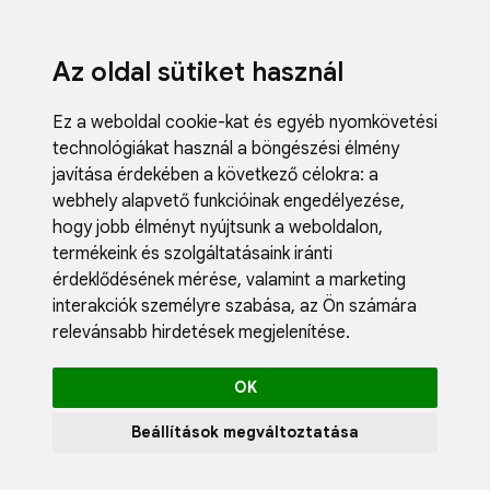
Az oldal sütiket használ
Ez a weboldal cookie-kat és egyéb nyomkövetési
technológiákat használ a böngészési élmény
javítása érdekében a következő célokra:
a
webhely alapvető funkcióinak engedélyezése
,
Fodrászci
hogy jobb élményt nyújtsunk a weboldalon
,
Műköröm
termékeink és szolgáltatásaink iránti
Műszempi
érdeklődésének mérése, valamint a marketing
Kozmetik
interakciók személyre szabása
,
az Ön számára
Akciók
relevánsabb hirdetések megjelenítése
.
Újdonság
Blog
OK
Katalógus
Profil
Beállítások megváltoztatása
0