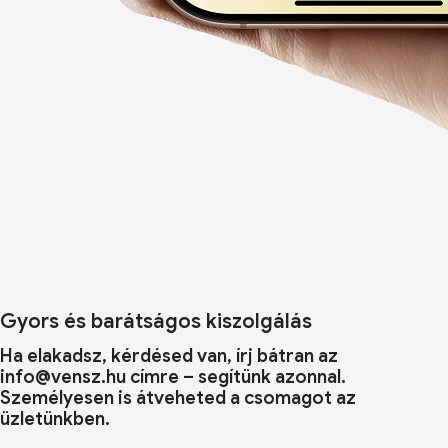
Gyors és barátságos kiszolgálás
Ha elakadsz, kérdésed van, írj bátran az
info@vensz.hu címre – segítünk azonnal.
Személyesen is átveheted a csomagot az
üzletünkben.