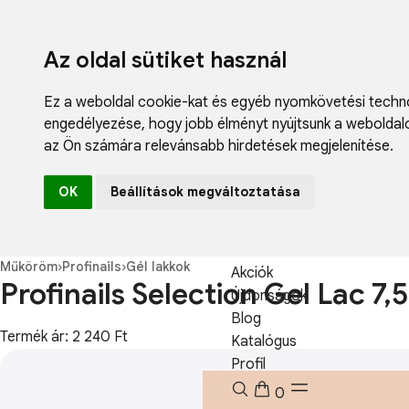
Az oldal sütiket használ
Ez a weboldal cookie-kat és egyéb nyomkövetési techno
engedélyezése
,
hogy jobb élményt nyújtsunk a weboldal
az Ön számára relevánsabb hirdetések megjelenítése
.
Fodrászcikk
OK
Beállítások megváltoztatása
Műköröm
Műszempilla
Kozmetikum
Műköröm
›
Profinails
›
Gél lakkok
Akciók
Profinails Selection Gel Lac 7
Újdonságok
Blog
Termék ár: 2 240 Ft
Katalógus
Profil
0