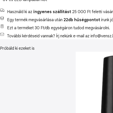
Használd ki az
ingyenes szállítást
25 000 Ft feletti vásár
Egy termék megvásárlása után
22db hűségpontot
írunk j
Ezt a terméket 30 Ft/db egységáron tudod megvásárolni.
További kérdéseid vannak? Írj nekünk e-mail az info@vensz.
Próbáld ki ezeket is