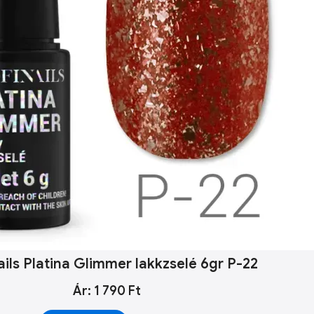
ails Platina Glimmer lakkzselé 6gr P-22
Ár: 1 790 Ft