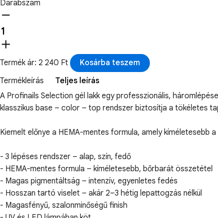
Darabszám
Termék ár: 2 240 Ft
Kosárba teszem
Termékleírás
Teljes leírás
A Profinails Selection gél lakk egy professzionális, háromlépé
klasszikus base – color – top rendszer biztosítja a tökéletes 
Kiemelt előnye a HEMA-mentes formula, amely kíméletesebb a 
- 3 lépéses rendszer – alap, szín, fedő
- HEMA-mentes formula – kíméletesebb, bőrbarát összetétel
- Magas pigmentáltság – intenzív, egyenletes fedés
- Hosszan tartó viselet – akár 2–3 hétig lepattogzás nélkül
- Magasfényű, szalonminőségű finish
- UV és LED lámpában köt