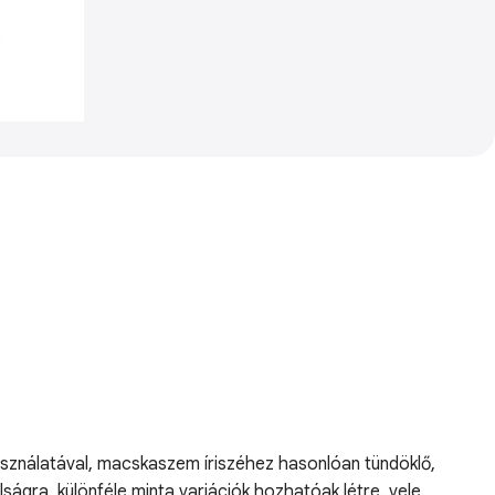
asználatával, macskaszem íriszéhez hasonlóan tündöklő,
ságra, különféle minta variációk hozhatóak létre. vele.