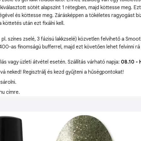
iválasztott sötét alapszínt 1 rétegben, majd köttesse meg. Ezt
ségével és köttesse meg. Zárásképpen a tökéletes ragyogást biz
öttetés után ezt fixálni kell.
 pl. színes zselé, 3 fázisú lakkzselé) közvetlen felvihető a Smo
y 400-as finomságú bufferrel, majd ezt követően lehet felvinni r
lás vagy üzleti átvétel esetén. Szállítás várható napja:
08.10 - 
óvá neked! Regisztrálj és kezd gyűjteni a hűségpontokat!
árolni.
hu címre.