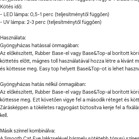
Kötés idő:
- LED lámpa: 0,5-1 perc (teljesítménytől függően)
- UV lámpa: 2-3 perc (teljesítménytől függően)
Használata:
Gyöngyházas hatással önmagában:
Az előkészített, Rubber Base-el vagy Base&Top-al borított kör
köttetés előtt, mágnes toll használatával hozza létre a kíván
és köttesse meg. Easy top helyett Base&Top-ot is lehet használni
Gyöngyházas hatás nélkül önmagában:
Az előkészített, Rubber Base-el vagy Base&Top-al borított kör
köttesse meg. Ezt követően vigye fel a második réteget és köt
Zárásképpen a tökéletes ragyogást biztosítva kenje fel a fixál
kell.
Másik színnel kombinálva:
A Smooth Cat Eye lakkzselével bármely sötétebb tónusú színes 