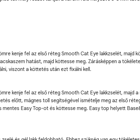
ömre kenje fel az első réteg Smooth Cat Eye lakkzselét, majd k
t macskaszem hatást, majd köttesse meg. Zárásképpen a tökélete
, viszont a köttetés után ezt fixálni kell.
ömre kenje fel az első réteg Smooth Cat Eye lakkzselét, majd a
tetés előtt, mágnes toll segítségével ismételje meg az első ré
ás mentes Easy Top-ot és köttesse meg. Easy top helyett Base&To
zselé és gél lakk feldobható. Ehhez szükség van egy tökéletese