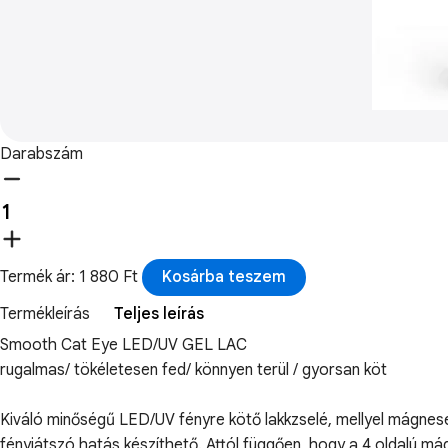
Darabszám
Termék ár: 1 880 Ft
Kosárba teszem
Termékleírás
Teljes leírás
Smooth Cat Eye LED/UV GEL LAC
rugalmas/ tökéletesen fed/ könnyen terül / gyorsan köt
Kiváló minőségű LED/UV fényre kötő lakkzselé, mellyel mágnes
fényjátszó hatás készíthető. Attól függően, hogy a 4 oldalú mág