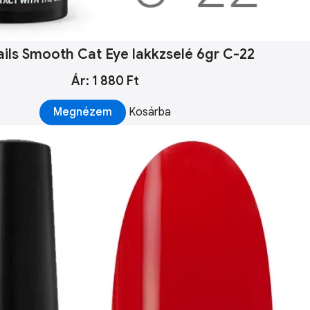
ails Smooth Cat Eye lakkzselé 6gr C-22
Ár: 1 880 Ft
Megnézem
Kosárba