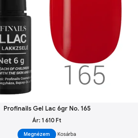
Profinails Gel Lac 6gr No. 165
Ár: 1 610 Ft
Megnézem
Kosárba