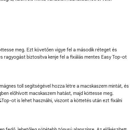
öttesse meg. Ezt követően vigye fel a második réteget és
s ragyogást biztosítva kenje fel a fixálás mentes Easy Top-ot
 mágnes toll segítségével hozza létre a macskaszem mintát, és
tegben előhívott macskaszem hatást, majd köttesse meg.
p-ot is lehet használni, viszont a köttetés után ezt fixálni
n fedő, lehetőleg sötétebb tónusú alapszínre. Az előkészített,