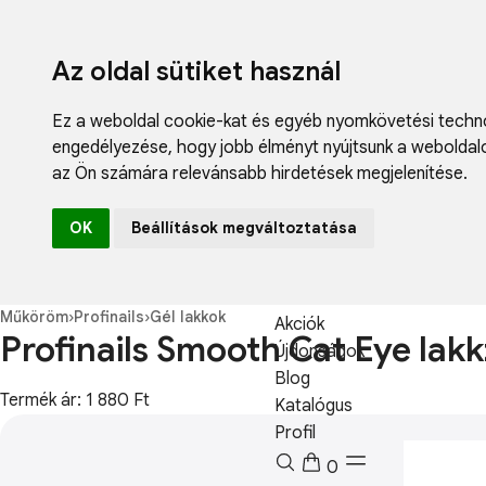
Az oldal sütiket használ
Ez a weboldal cookie-kat és egyéb nyomkövetési techno
engedélyezése
,
hogy jobb élményt nyújtsunk a weboldal
az Ön számára relevánsabb hirdetések megjelenítése
.
Fodrászcikk
OK
Beállítások megváltoztatása
Műköröm
Műszempilla
Kozmetikum
Műköröm
›
Profinails
›
Gél lakkok
Akciók
Profinails Smooth Cat Eye lak
Újdonságok
Blog
Termék ár: 1 880 Ft
Katalógus
Profil
0