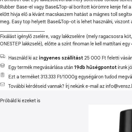
Rubber Base-el vagy Base&Top-al borított körömre kenje fel a k
előtt hívja elő a kívánt macskaszem hatást a mágnes toll segít
meg. Easy top helyett Base&Top-ot is lehet használni, viszont a k
___________________
Fixálást igénylő zselére, vagy lakkzselére (mely ragacsosra köt,
ONESTEP lakkzselé), előtte a színt finoman le kell mattítani eg
Használd ki az
ingyenes szállítást
25 000 Ft feletti vásár
Egy termék megvásárlása után
19db hűségpontot
írunk j
Ezt a terméket 313.333 Ft/1000g egységáron tudod megvás
További kérdéseid vannak? Írj nekünk e-mail az info@vensz.
Próbáld ki ezeket is