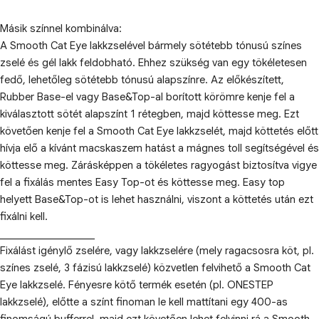
Másik színnel kombinálva:
A Smooth Cat Eye lakkzselével bármely sötétebb tónusú színes
zselé és gél lakk feldobható. Ehhez szükség van egy tökéletesen
fedő, lehetőleg sötétebb tónusú alapszínre. Az előkészített,
Rubber Base-el vagy Base&Top-al borított körömre kenje fel a
kiválasztott sötét alapszínt 1 rétegben, majd köttesse meg. Ezt
követően kenje fel a Smooth Cat Eye lakkzselét, majd köttetés előtt
hívja elő a kívánt macskaszem hatást a mágnes toll segítségével és
köttesse meg. Zárásképpen a tökéletes ragyogást biztosítva vigye
fel a fixálás mentes Easy Top-ot és köttesse meg. Easy top
helyett Base&Top-ot is lehet használni, viszont a köttetés után ezt
fixálni kell.
___________________
Fixálást igénylő zselére, vagy lakkzselére (mely ragacsosra köt, pl.
színes zselé, 3 fázisú lakkzselé) közvetlen felvihető a Smooth Cat
Eye lakkzselé. Fényesre kötő termék esetén (pl. ONESTEP
lakkzselé), előtte a színt finoman le kell mattítani egy 400-as