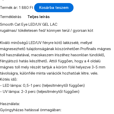
Termék ár: 1 880 Ft
Kosárba teszem
Termékleírás
Teljes leírás
Smooth Cat Eye LED/UV GEL LAC
rugalmas/ tökéletesen fed/ könnyen terül / gyorsan köt
Kiváló minőségű LED/UV fényre kötő lakkzselé, mellyel
mágnesezhető tulajdonságának köszönhetően Profinails mágnes
toll használatával, macskaszem íriszéhez hasonlóan tündöklő,
fényjátszó hatás készíthető. Attól függően, hogy a 4 oldalú
mágnes toll mely részét tartjuk a köröm fölé helyezve 3-5 mm
távolságra, különféle minta variációk hozhatóak létre. vele.
Kötés idő:
- LED lámpa: 0,5-1 perc (teljesítménytől függően)
- UV lámpa: 2-3 perc (teljesítménytől függően)
Használata:
Gyöngyházas hatással önmagában: