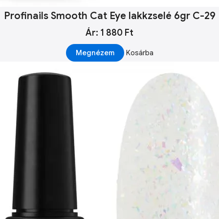
Profinails Smooth Cat Eye lakkzselé 6gr C-29
Ár: 1 880 Ft
Megnézem
Kosárba