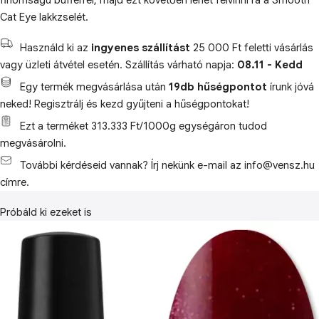
finomságú bufferrel, majd ezt követően lehet felvinni rá a Smooth
Cat Eye lakkzselét.
Használd ki az
ingyenes szállítást
25 000 Ft feletti vásárlás
vagy üzleti átvétel esetén. Szállítás várható napja:
08.11 - Kedd
Egy termék megvásárlása után
19db hűségpontot
írunk jóvá
neked! Regisztrálj és kezd gyűjteni a hűségpontokat!
Ezt a terméket 313.333 Ft/1000g egységáron tudod
megvásárolni.
További kérdéseid vannak? Írj nekünk e-mail az info@vensz.hu
címre.
Próbáld ki ezeket is