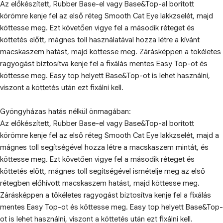
Az előkészített, Rubber Base-el vagy Base&Top-al borított
körömre kenje fel az első réteg Smooth Cat Eye lakkzselét, majd
köttesse meg. Ezt követően vigye fel a második réteget és
köttetés előtt, mágnes toll használatával hozza létre a kívánt
macskaszem hatást, majd köttesse meg. Zárásképpen a tökéletes
ragyogást biztosítva kenje fel a fixálás mentes Easy Top-ot és
köttesse meg. Easy top helyett Base&Top-ot is lehet használni,
viszont a köttetés után ezt fixálni kell.
Gyöngyházas hatás nélkül önmagában:
Az előkészített, Rubber Base-el vagy Base&Top-al borított
körömre kenje fel az első réteg Smooth Cat Eye lakkzselét, majd a
mágnes toll segítségével hozza létre a macskaszem mintát, és
köttesse meg. Ezt követően vigye fel a második réteget és
köttetés előtt, mágnes toll segítségével ismételje meg az első
rétegben előhívott macskaszem hatást, majd köttesse meg.
Zárásképpen a tökéletes ragyogást biztosítva kenje fel a fixálás
mentes Easy Top-ot és köttesse meg. Easy top helyett Base&Top-
ot is lehet használni, viszont a köttetés után ezt fixálni kell.