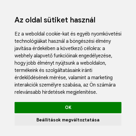
Az oldal sütiket használ
Ez a weboldal cookie-kat és egyéb nyomkövetési
technológiákat használ a böngészési élmény
javítása érdekében a következő célokra:
a
webhely alapvető funkcióinak engedélyezése
,
Fodrászci
hogy jobb élményt nyújtsunk a weboldalon
,
Műköröm
termékeink és szolgáltatásaink iránti
Műszempi
érdeklődésének mérése, valamint a marketing
Kozmetik
interakciók személyre szabása
,
az Ön számára
Akciók
relevánsabb hirdetések megjelenítése
.
Újdonság
Blog
OK
Katalógus
Profil
Beállítások megváltoztatása
0