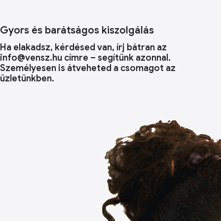
Gyors és barátságos kiszolgálás
Ha elakadsz, kérdésed van, írj bátran az
info@vensz.hu címre – segítünk azonnal.
Személyesen is átveheted a csomagot az
üzletünkben.