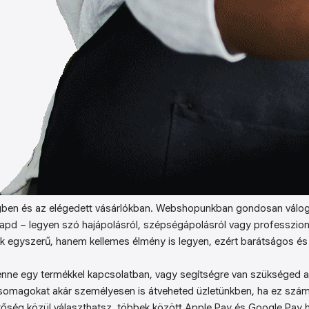
ben és az elégedett vásárlókban. Webshopunkban gondosan válog
kapd – legyen szó hajápolásról, szépségápolásról vagy professzion
k egyszerű, hanem kellemes élmény is legyen, ezért barátságos és 
enne egy termékkel kapcsolatban, vagy segítségre van szükséged a 
somagokat akár személyesen is átveheted üzletünkben, ha ez sz
őség közül választhatsz, többek között Apple Pay és Google Pay ha