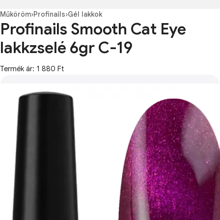
Műköröm
›
Profinails
›
Gél lakkok
Profinails Smooth Cat Eye
lakkzselé 6gr C-19
Termék ár: 1 880 Ft