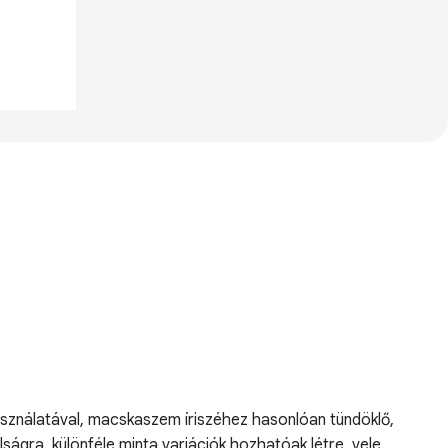
asználatával, macskaszem íriszéhez hasonlóan tündöklő,
ságra, különféle minta variációk hozhatóak létre. vele.