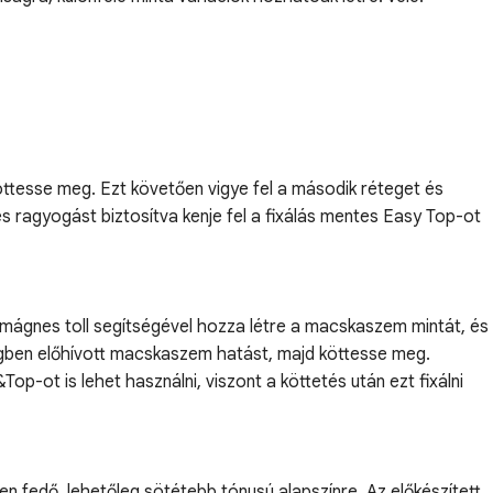
öttesse meg. Ezt követően vigye fel a második réteget és
s ragyogást biztosítva kenje fel a fixálás mentes Easy Top-ot
 mágnes toll segítségével hozza létre a macskaszem mintát, és
tegben előhívott macskaszem hatást, majd köttesse meg.
p-ot is lehet használni, viszont a köttetés után ezt fixálni
n fedő, lehetőleg sötétebb tónusú alapszínre. Az előkészített,