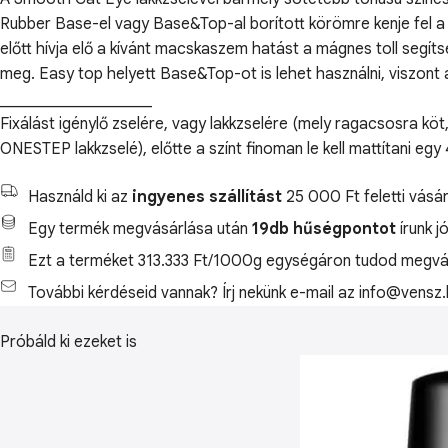
Rubber Base-el vagy Base&Top-al borított körömre kenje fel a k
előtt hívja elő a kívánt macskaszem hatást a mágnes toll segít
meg. Easy top helyett Base&Top-ot is lehet használni, viszont a k
___________________
Fixálást igénylő zselére, vagy lakkzselére (mely ragacsosra köt,
ONESTEP lakkzselé), előtte a színt finoman le kell mattítani eg
Használd ki az
ingyenes szállítást
25 000 Ft feletti vásár
Egy termék megvásárlása után
19db hűségpontot
írunk j
Ezt a terméket 313.333 Ft/1000g egységáron tudod megvás
További kérdéseid vannak? Írj nekünk e-mail az info@vensz.
Próbáld ki ezeket is