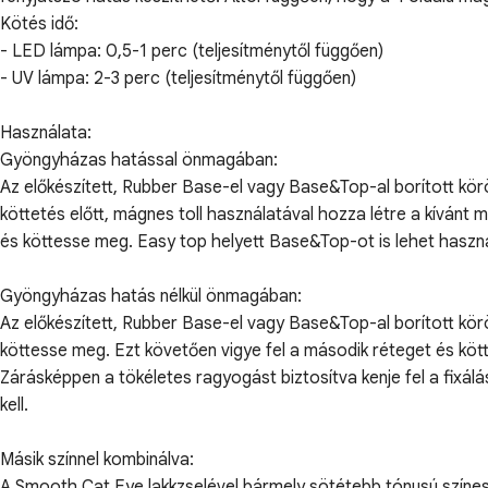
Kötés idő:
- LED lámpa: 0,5-1 perc (teljesítménytől függően)
- UV lámpa: 2-3 perc (teljesítménytől függően)
Használata:
Gyöngyházas hatással önmagában:
Az előkészített, Rubber Base-el vagy Base&Top-al borított kör
köttetés előtt, mágnes toll használatával hozza létre a kíván
és köttesse meg. Easy top helyett Base&Top-ot is lehet használni
Gyöngyházas hatás nélkül önmagában:
Az előkészített, Rubber Base-el vagy Base&Top-al borított kör
köttesse meg. Ezt követően vigye fel a második réteget és köt
Zárásképpen a tökéletes ragyogást biztosítva kenje fel a fixál
kell.
Másik színnel kombinálva:
A Smooth Cat Eye lakkzselével bármely sötétebb tónusú színes 