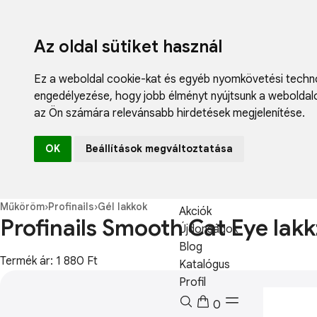
Az oldal sütiket használ
Ez a weboldal cookie-kat és egyéb nyomkövetési techno
engedélyezése
,
hogy jobb élményt nyújtsunk a weboldal
az Ön számára relevánsabb hirdetések megjelenítése
.
Fodrászcikk
OK
Beállítások megváltoztatása
Műköröm
Műszempilla
Kozmetikum
Műköröm
›
Profinails
›
Gél lakkok
Akciók
Profinails Smooth Cat Eye lakk
Újdonságok
Blog
Termék ár: 1 880 Ft
Katalógus
Profil
0