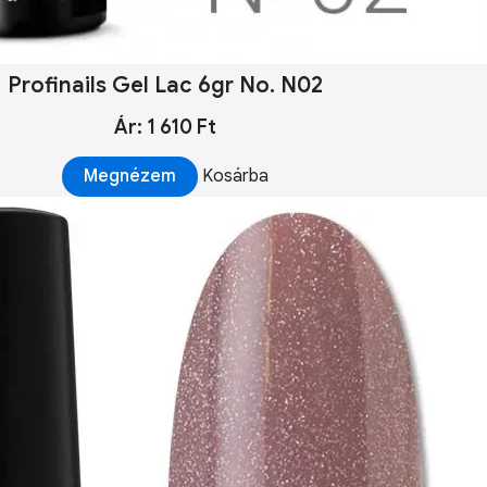
Profinails Gel Lac 6gr No. N02
Ár: 1 610 Ft
Megnézem
Kosárba