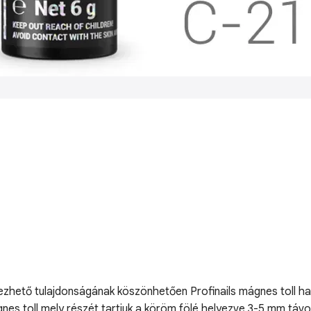
ezhető tulajdonságának köszönhetően Profinails mágnes toll h
nes toll mely részét tartjuk a köröm fölé helyezve 3-5 mm távol