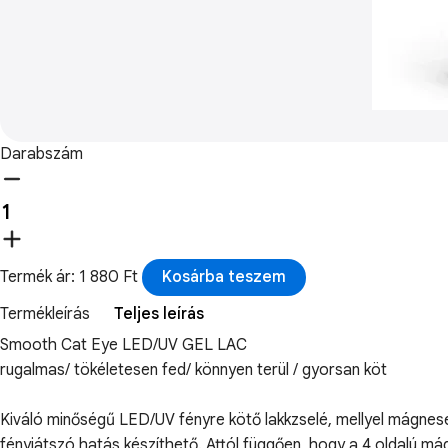
Darabszám
Termék ár: 1 880 Ft
Kosárba teszem
Termékleírás
Teljes leírás
Smooth Cat Eye LED/UV GEL LAC
rugalmas/ tökéletesen fed/ könnyen terül / gyorsan köt
Kiváló minőségű LED/UV fényre kötő lakkzselé, mellyel mágnes
fényjátszó hatás készíthető. Attól függően, hogy a 4 oldalú mág