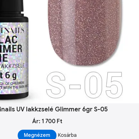
inails UV lakkzselé Glimmer 6gr S-05
Ár: 1 700 Ft
Megnézem
Kosárba