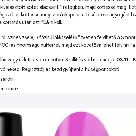
iválasztott sötét alapszínt 1 rétegben, majd köttesse meg. Ezt
ségével és köttesse meg. Zárásképpen a tökéletes ragyogást biz
öttetés után ezt fixálni kell.
 pl. színes zselé, 3 fázisú lakkzselé) közvetlen felvihető a Smo
y 400-as finomságú bufferrel, majd ezt követően lehet felvinni r
lás vagy üzleti átvétel esetén. Szállítás várható napja:
08.11 - 
óvá neked! Regisztrálj és kezd gyűjteni a hűségpontokat!
árolni.
hu címre.