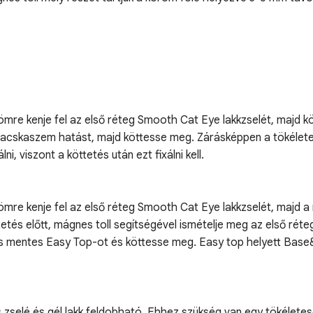
ömre kenje fel az első réteg Smooth Cat Eye lakkzselét, majd k
t macskaszem hatást, majd köttesse meg. Zárásképpen a tökélete
, viszont a köttetés után ezt fixálni kell.
ömre kenje fel az első réteg Smooth Cat Eye lakkzselét, majd a
tetés előtt, mágnes toll segítségével ismételje meg az első ré
ás mentes Easy Top-ot és köttesse meg. Easy top helyett Base&To
zselé és gél lakk feldobható. Ehhez szükség van egy tökéletese