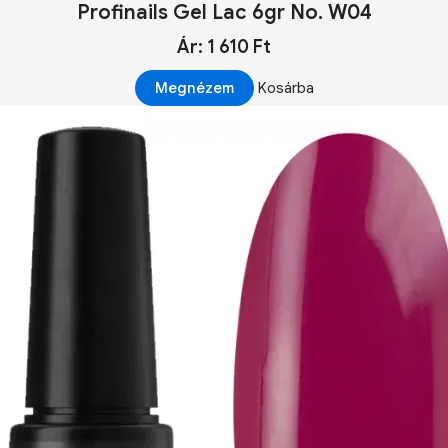
Profinails Gel Lac 6gr No. W04
Ár: 1 610 Ft
Megnézem
Kosárba