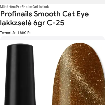
Műköröm
›
Profinails
›
Gél lakkok
Profinails Smooth Cat Eye
lakkzselé 6gr C-25
Termék ár: 1 880 Ft