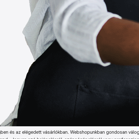
ben és az elégedett vásárlókban. Webshopunkban gondosan válog