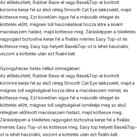
Az előkészített, Rubber Base-el vagy Base&Top-al borított
körömre kenje fel az első réteg Smooth Cat Eye lakkzselét, majd
köttesse meg. Ezt követően vigye fel a második réteget és
köttetés előtt, mágnes toll használatával hozza létre a kívánt
macskaszem hatást, majd köttesse meg. Zárásképpen a tökéletes
ragyogást biztosítva kenje fel a fixálás mentes Easy Top-ot és
köttesse meg. Easy top helyett Base&Top-ot is lehet használni,
viszont a köttetés után ezt fixálni kell.
Gyöngyházas hatás nélkül önmagában:
Az előkészített, Rubber Base-el vagy Base&Top-al borított
körömre kenje fel az első réteg Smooth Cat Eye lakkzselét, majd a
mágnes toll segítségével hozza létre a macskaszem mintát, és
köttesse meg. Ezt követően vigye fel a második réteget és
köttetés előtt, mágnes toll segítségével ismételje meg az első
rétegben előhívott macskaszem hatást, majd köttesse meg.
Zárásképpen a tökéletes ragyogást biztosítva kenje fel a fixálás
mentes Easy Top-ot és köttesse meg. Easy top helyett Base&Top-
ot is lehet használni, viszont a köttetés után ezt fixálni kell.