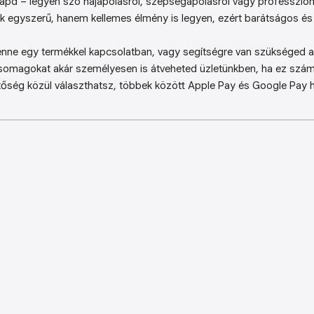
kapd – legyen szó hajápolásról, szépségápolásról vagy professzion
k egyszerű, hanem kellemes élmény is legyen, ezért barátságos és 
enne egy termékkel kapcsolatban, vagy segítségre van szükséged a 
somagokat akár személyesen is átveheted üzletünkben, ha ez sz
őség közül választhatsz, többek között Apple Pay és Google Pay ha