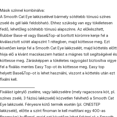
Másik színnel kombinálva:
A Smooth Cat Eye lakkzselével bármely sötétebb tónusú színes
zselé és gél lakk feldobható. Ehhez szükség van egy tökéletesen
fedő, lehetőleg sötétebb tónusú alapszínre. Az előkészített,
Rubber Base-el vagy Base&Top-al borított körömre kenje fel a
kiválasztott sötét alapszínt 1 rétegben, majd köttesse meg. Ezt
követően kenje fel a Smooth Cat Eye lakkzselét, majd köttetés előtt
hívja elő a kívánt macskaszem hatást a mágnes toll segítségével és
köttesse meg. Zárásképpen a tökéletes ragyogást biztosítva vigye
fel a fixálás mentes Easy Top-ot és köttesse meg. Easy top
helyett Base&Top-ot is lehet használni, viszont a köttetés után ezt
fixálni kell.
___________________
Fixálást igénylő zselére, vagy lakkzselére (mely ragacsosra köt, pl.
színes zselé, 3 fázisú lakkzselé) közvetlen felvihető a Smooth Cat
Eye lakkzselé. Fényesre kötő termék esetén (pl. ONESTEP
lakkzselé), előtte a színt finoman le kell mattítani egy 400-as