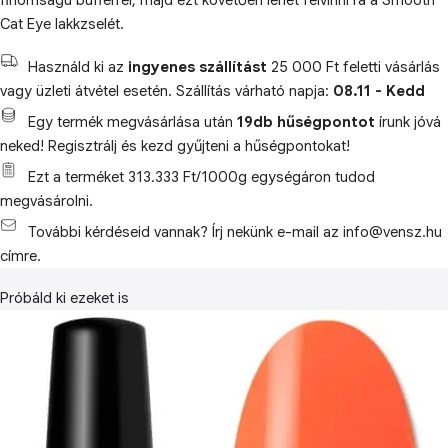
finomságú bufferrel, majd ezt követően lehet felvinni rá a Smooth
Cat Eye lakkzselét.
Használd ki az
ingyenes szállítást
25 000 Ft feletti vásárlás
vagy üzleti átvétel esetén. Szállítás várható napja:
08.11 - Kedd
Egy termék megvásárlása után
19db hűségpontot
írunk jóvá
neked! Regisztrálj és kezd gyűjteni a hűségpontokat!
Ezt a terméket 313.333 Ft/1000g egységáron tudod
megvásárolni.
További kérdéseid vannak? Írj nekünk e-mail az info@vensz.hu
címre.
Próbáld ki ezeket is