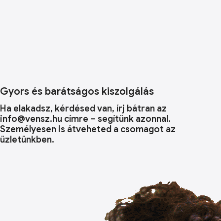
Gyors és barátságos kiszolgálás
Ha elakadsz, kérdésed van, írj bátran az
info@vensz.hu címre – segítünk azonnal.
Személyesen is átveheted a csomagot az
üzletünkben.