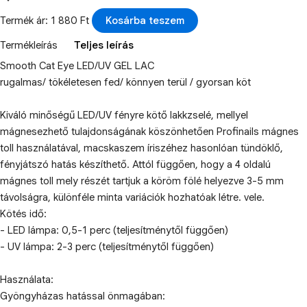
Termék ár: 1 880 Ft
Kosárba teszem
Termékleírás
Teljes leírás
Smooth Cat Eye LED/UV GEL LAC
rugalmas/ tökéletesen fed/ könnyen terül / gyorsan köt
Kiváló minőségű LED/UV fényre kötő lakkzselé, mellyel
mágnesezhető tulajdonságának köszönhetően Profinails mágnes
toll használatával, macskaszem íriszéhez hasonlóan tündöklő,
fényjátszó hatás készíthető. Attól függően, hogy a 4 oldalú
mágnes toll mely részét tartjuk a köröm fölé helyezve 3-5 mm
távolságra, különféle minta variációk hozhatóak létre. vele.
Kötés idő:
- LED lámpa: 0,5-1 perc (teljesítménytől függően)
- UV lámpa: 2-3 perc (teljesítménytől függően)
Használata:
Gyöngyházas hatással önmagában: