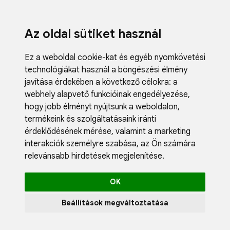
Az oldal sütiket használ
Ez a weboldal cookie-kat és egyéb nyomkövetési
technológiákat használ a böngészési élmény
javítása érdekében a következő célokra:
a
webhely alapvető funkcióinak engedélyezése
,
Fodrászci
hogy jobb élményt nyújtsunk a weboldalon
,
Műköröm
termékeink és szolgáltatásaink iránti
Műszempi
érdeklődésének mérése, valamint a marketing
Kozmetik
interakciók személyre szabása
,
az Ön számára
Akciók
relevánsabb hirdetések megjelenítése
.
Újdonság
Blog
OK
Katalógus
Profil
Beállítások megváltoztatása
0