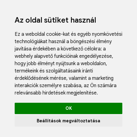
Az oldal sütiket használ
Ez a weboldal cookie-kat és egyéb nyomkövetési
technológiákat használ a böngészési élmény
javítása érdekében a következő célokra:
a
webhely alapvető funkcióinak engedélyezése
,
Fodrászci
hogy jobb élményt nyújtsunk a weboldalon
,
Műköröm
termékeink és szolgáltatásaink iránti
Műszempi
érdeklődésének mérése, valamint a marketing
Kozmetik
interakciók személyre szabása
,
az Ön számára
Akciók
relevánsabb hirdetések megjelenítése
.
Újdonság
Blog
OK
Katalógus
Profil
Beállítások megváltoztatása
0