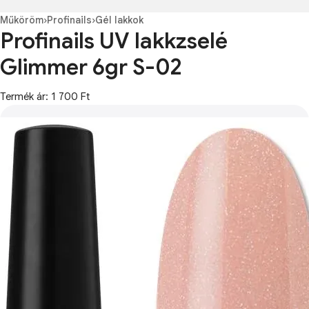
Műköröm
›
Profinails
›
Gél lakkok
Profinails UV lakkzselé
Glimmer 6gr S-02
Termék ár: 1 700 Ft