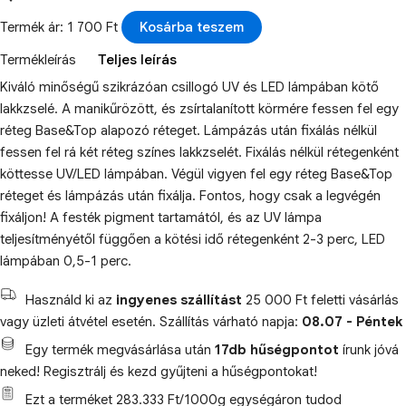
Termék ár: 1 700 Ft
Kosárba teszem
Termékleírás
Teljes leírás
Kiváló minőségű szikrázóan csillogó UV és LED lámpában kötő
lakkzselé. A manikűrözött, és zsírtalanított körmére fessen fel egy
réteg Base&Top alapozó réteget. Lámpázás után fixálás nélkül
fessen fel rá két réteg színes lakkzselét. Fixálás nélkül rétegenként
köttesse UV/LED lámpában. Végül vigyen fel egy réteg Base&Top
réteget és lámpázás után fixálja. Fontos, hogy csak a legvégén
fixáljon! A festék pigment tartamától, és az UV lámpa
teljesítményétől függően a kötési idő rétegenként 2-3 perc, LED
lámpában 0,5-1 perc.
Használd ki az
ingyenes szállítást
25 000 Ft feletti vásárlás
vagy üzleti átvétel esetén. Szállítás várható napja:
08.07 - Péntek
Egy termék megvásárlása után
17db hűségpontot
írunk jóvá
neked! Regisztrálj és kezd gyűjteni a hűségpontokat!
Ezt a terméket 283.333 Ft/1000g egységáron tudod