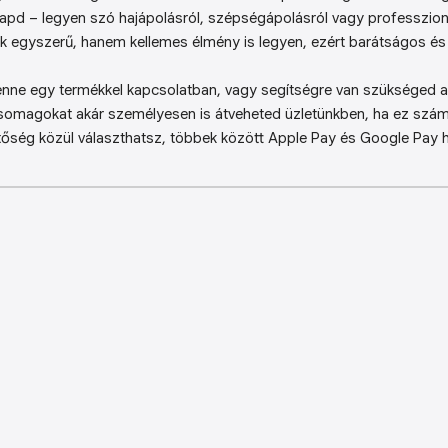
kapd – legyen szó hajápolásról, szépségápolásról vagy professzion
k egyszerű, hanem kellemes élmény is legyen, ezért barátságos és 
enne egy termékkel kapcsolatban, vagy segítségre van szükséged a 
somagokat akár személyesen is átveheted üzletünkben, ha ez sz
őség közül választhatsz, többek között Apple Pay és Google Pay ha