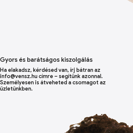
Gyors és barátságos kiszolgálás
Ha elakadsz, kérdésed van, írj bátran az
info@vensz.hu címre – segítünk azonnal.
Személyesen is átveheted a csomagot az
üzletünkben.