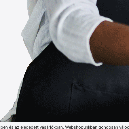
ben és az elégedett vásárlókban. Webshopunkban gondosan válog