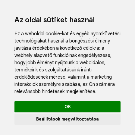
Az oldal sütiket használ
Ez a weboldal cookie-kat és egyéb nyomkövetési
technológiákat használ a böngészési élmény
javítása érdekében a következő célokra:
a
webhely alapvető funkcióinak engedélyezése
,
Fodrászci
hogy jobb élményt nyújtsunk a weboldalon
,
Műköröm
termékeink és szolgáltatásaink iránti
Műszempi
érdeklődésének mérése, valamint a marketing
Kozmetik
interakciók személyre szabása
,
az Ön számára
Akciók
relevánsabb hirdetések megjelenítése
.
Újdonság
Blog
OK
Katalógus
Profil
Beállítások megváltoztatása
0