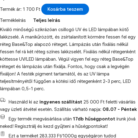
Termék ár: 1 700 Ft
Kosárba teszem
Termékleírás
Teljes leírás
Kiváló minőségű szikrázóan csillogó UV és LED lámpában kötő
lakkzselé. A manikűrözött, és zsírtalanított körmére fessen fel egy
réteg Base&Top alapozó réteget. Lámpázás után fixálás nélkül
fessen fel rá két réteg színes lakkzselét. Fixálás nélkül rétegenként
köttesse UV/LED lámpában. Végül vigyen fel egy réteg Base&Top
réteget és lámpázás után fixálja. Fontos, hogy csak a legvégén
fixáljon! A festék pigment tartamától, és az UV lámpa
teljesítményétől függően a kötési idő rétegenként 2-3 perc, LED
lámpában 0,5-1 perc.
Használd ki az
ingyenes szállítást
25 000 Ft feletti vásárlás
vagy üzleti átvétel esetén. Szállítás várható napja:
08.07 - Péntek
Egy termék megvásárlása után
17db hűségpontot
írunk jóvá
neked! Regisztrálj és kezd gyűjteni a hűségpontokat!
Ezt a terméket 283.333 Ft/1000g egységáron tudod