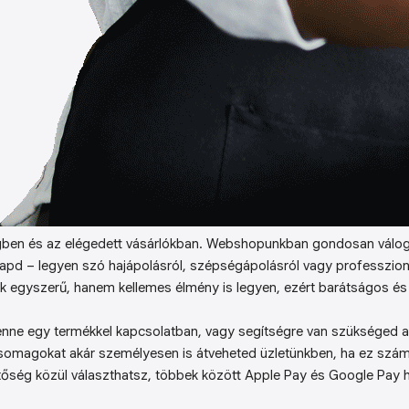
ben és az elégedett vásárlókban. Webshopunkban gondosan válog
kapd – legyen szó hajápolásról, szépségápolásról vagy professzion
k egyszerű, hanem kellemes élmény is legyen, ezért barátságos és 
enne egy termékkel kapcsolatban, vagy segítségre van szükséged a 
somagokat akár személyesen is átveheted üzletünkben, ha ez sz
őség közül választhatsz, többek között Apple Pay és Google Pay ha