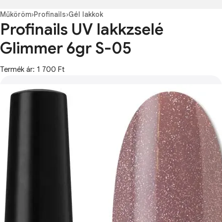
Műköröm
›
Profinails
›
Gél lakkok
Profinails UV lakkzselé
Glimmer 6gr S-05
Termék ár: 1 700 Ft