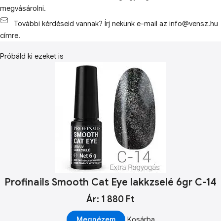
megvásárolni.
További kérdéseid vannak? Írj nekünk e-mail az info@vensz.hu
címre.
Próbáld ki ezeket is
Profinails Smooth Cat Eye lakkzselé 6gr C-14
Ár: 1 880 Ft
Megnézem
Kosárba