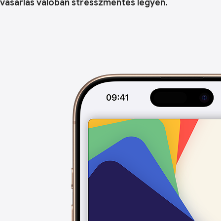
vásárlás valóban stresszmentes legyen.