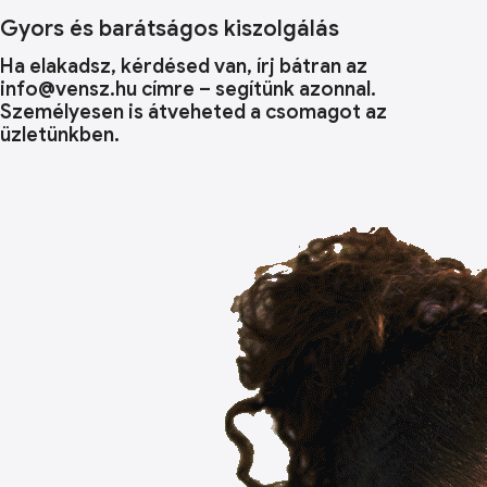
Gyors és barátságos kiszolgálás
Ha elakadsz, kérdésed van, írj bátran az
info@vensz.hu címre – segítünk azonnal.
Személyesen is átveheted a csomagot az
üzletünkben.