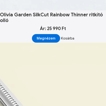
Olivia Garden SilkCut Rainbow Thinner ritkító
olló
Ár: 25 990 Ft
Megnézem
Kosárba