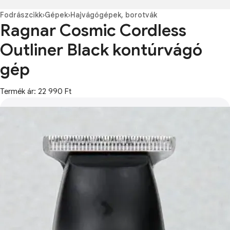
Fodrászcikk
›
Gépek
›
Hajvágógépek, borotvák
Ragnar Cosmic Cordless
Outliner Black kontúrvágó
gép
Termék ár: 22 990 Ft