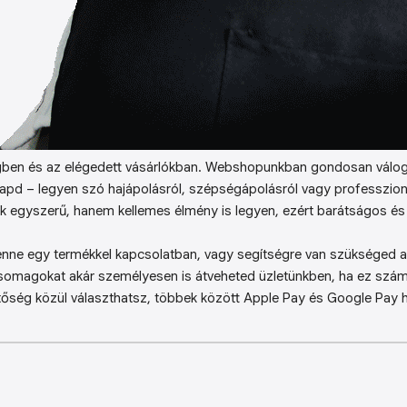
ben és az elégedett vásárlókban. Webshopunkban gondosan válog
kapd – legyen szó hajápolásról, szépségápolásról vagy professzion
k egyszerű, hanem kellemes élmény is legyen, ezért barátságos és 
enne egy termékkel kapcsolatban, vagy segítségre van szükséged a 
somagokat akár személyesen is átveheted üzletünkben, ha ez sz
őség közül választhatsz, többek között Apple Pay és Google Pay ha