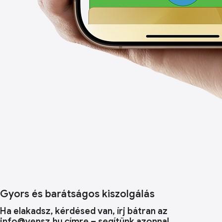
Gyors és barátságos kiszolgálás
Ha elakadsz, kérdésed van, írj bátran az
info@vensz.hu címre – segítünk azonnal.