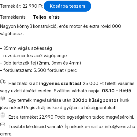
Termék ár: 22 990 Ft
Kosárba teszem
Termékleírás
Teljes leírás
Nagyon könnyű konstrukció, erős motor és extra rövid 000
vágóhossz.
- 35mm vágás szélesség
- rozsdamentes acél vágópenge
- 3db tartozék fej (2mm, 3mm és 4mm)
- fordulatszám: 5.500 fordulat / perc
Használd ki az
ingyenes szállítást
25 000 Ft feletti vásárlás
vagy üzleti átvétel esetén. Szállítás várható napja:
08.10 - Hétfő
Egy termék megvásárlása után
230db hűségpontot
írunk
jóvá neked! Regisztrálj és kezd gyűjteni a hűségpontokat!
Ezt a terméket 22.990 Ft/db egységáron tudod megvásárolni.
További kérdéseid vannak? Írj nekünk e-mail az info@vensz.hu
címre.