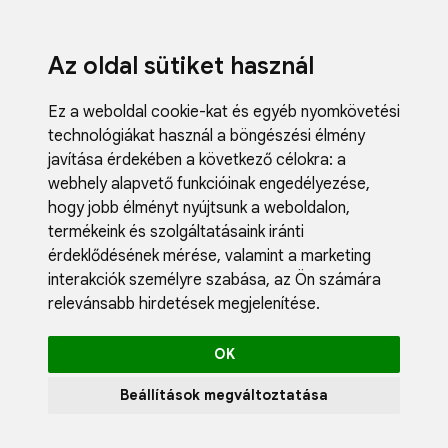
Az oldal sütiket használ
Ez a weboldal cookie-kat és egyéb nyomkövetési
technológiákat használ a böngészési élmény
javítása érdekében a következő célokra:
a
webhely alapvető funkcióinak engedélyezése
,
Fodrászci
hogy jobb élményt nyújtsunk a weboldalon
,
Műköröm
termékeink és szolgáltatásaink iránti
Műszempi
érdeklődésének mérése, valamint a marketing
Kozmetik
interakciók személyre szabása
,
az Ön számára
Akciók
relevánsabb hirdetések megjelenítése
.
Újdonság
Blog
OK
Katalógus
Profil
Beállítások megváltoztatása
0