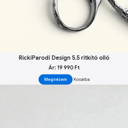
RickiParodi Design 5.5 ritkító olló
Ár: 19 990 Ft
Megnézem
Kosárba