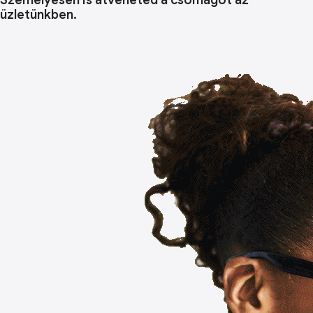
Személyesen is átveheted a csomagot az
üzletünkben.