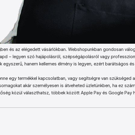
ben és az elégedett vásárlókban. Webshopunkban gondosan válog
kapd – legyen szó hajápolásról, szépségápolásról vagy professzion
k egyszerű, hanem kellemes élmény is legyen, ezért barátságos és 
enne egy termékkel kapcsolatban, vagy segítségre van szükséged a 
somagokat akár személyesen is átveheted üzletünkben, ha ez sz
őség közül választhatsz, többek között Apple Pay és Google Pay ha