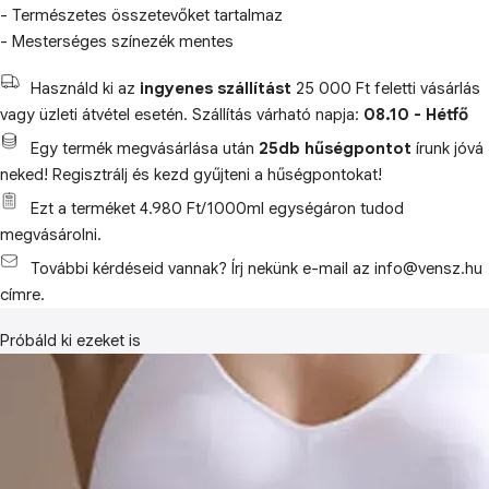
- Természetes összetevőket tartalmaz
- Mesterséges színezék mentes
Használd ki az
ingyenes szállítást
25 000 Ft feletti vásárlás
vagy üzleti átvétel esetén. Szállítás várható napja:
08.10 - Hétfő
Egy termék megvásárlása után
25db hűségpontot
írunk jóvá
neked! Regisztrálj és kezd gyűjteni a hűségpontokat!
Ezt a terméket 4.980 Ft/1000ml egységáron tudod
megvásárolni.
További kérdéseid vannak? Írj nekünk e-mail az info@vensz.hu
címre.
Próbáld ki ezeket is