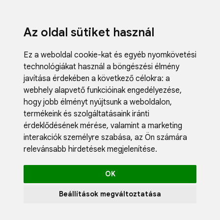
Az oldal sütiket használ
Ez a weboldal cookie-kat és egyéb nyomkövetési
technológiákat használ a böngészési élmény
javítása érdekében a következő célokra:
a
webhely alapvető funkcióinak engedélyezése
,
Fodrászci
hogy jobb élményt nyújtsunk a weboldalon
,
Műköröm
termékeink és szolgáltatásaink iránti
Műszempi
érdeklődésének mérése, valamint a marketing
Kozmetik
interakciók személyre szabása
,
az Ön számára
Akciók
relevánsabb hirdetések megjelenítése
.
Újdonság
Blog
OK
Katalógus
Profil
Beállítások megváltoztatása
0