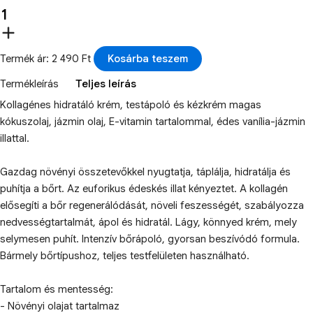
Termék ár: 2 490 Ft
Kosárba teszem
Termékleírás
Teljes leírás
Kollagénes hidratáló krém, testápoló és kézkrém magas
kókuszolaj, jázmin olaj, E-vitamin tartalommal, édes vanília-jázmin
illattal.
Gazdag növényi összetevőkkel nyugtatja, táplálja, hidratálja és
puhítja a bőrt. Az euforikus édeskés illat kényeztet. A kollagén
elősegíti a bőr regenerálódását, növeli feszességét, szabályozza
nedvességtartalmát, ápol és hidratál. Lágy, könnyed krém, mely
selymesen puhít. Intenzív bőrápoló, gyorsan beszívódó formula.
Bármely bőrtípushoz, teljes testfelületen használható.
Tartalom és mentesség:
- Növényi olajat tartalmaz