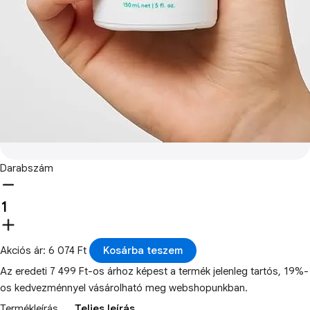
Darabszám
Akciós ár: 6 074 Ft
Kosárba teszem
Az eredeti 7 499 Ft-os árhoz képest a termék jelenleg tartós, 19%-
os kedvezménnyel vásárolható meg webshopunkban.
Termékleírás
Teljes leírás