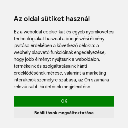
Az oldal sütiket használ
Ez a weboldal cookie-kat és egyéb nyomkövetési
technológiákat használ a böngészési élmény
javítása érdekében a következő célokra:
a
webhely alapvető funkcióinak engedélyezése
,
Fodrászci
hogy jobb élményt nyújtsunk a weboldalon
,
Műköröm
termékeink és szolgáltatásaink iránti
Műszempi
érdeklődésének mérése, valamint a marketing
Kozmetik
interakciók személyre szabása
,
az Ön számára
Akciók
relevánsabb hirdetések megjelenítése
.
Újdonság
Blog
OK
Katalógus
Profil
Beállítások megváltoztatása
0