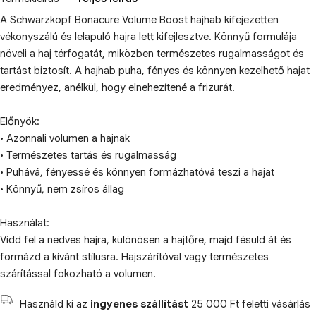
A Schwarzkopf Bonacure Volume Boost hajhab kifejezetten
vékonyszálú és lelapuló hajra lett kifejlesztve. Könnyű formulája
növeli a haj térfogatát, miközben természetes rugalmasságot és
tartást biztosít. A hajhab puha, fényes és könnyen kezelhető hajat
eredményez, anélkül, hogy elnehezítené a frizurát.
Előnyök:
• Azonnali volumen a hajnak
• Természetes tartás és rugalmasság
• Puhává, fényessé és könnyen formázhatóvá teszi a hajat
• Könnyű, nem zsíros állag
Használat:
Vidd fel a nedves hajra, különösen a hajtőre, majd fésüld át és
formázd a kívánt stílusra. Hajszárítóval vagy természetes
szárítással fokozható a volumen.
Használd ki az
ingyenes szállítást
25 000 Ft feletti vásárlás