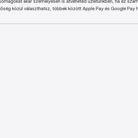
somagokat akár személyesen is átveheted üzletünkben, ha ez sz
őség közül választhatsz, többek között Apple Pay és Google Pay ha