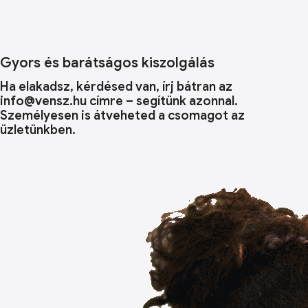
Gyors és barátságos kiszolgálás
Ha elakadsz, kérdésed van, írj bátran az
info@vensz.hu címre – segítünk azonnal.
Személyesen is átveheted a csomagot az
üzletünkben.