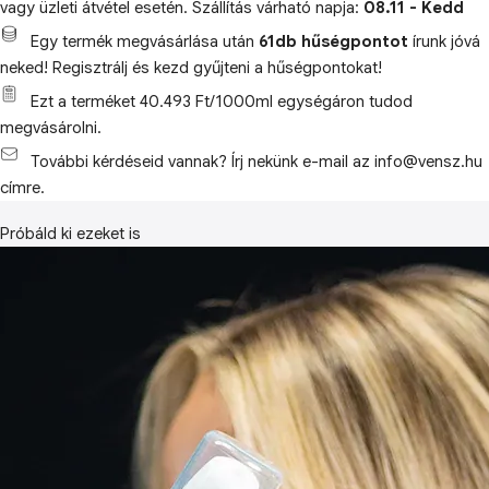
vagy üzleti átvétel esetén. Szállítás várható napja:
08.11 - Kedd
Egy termék megvásárlása után
61db hűségpontot
írunk jóvá
neked! Regisztrálj és kezd gyűjteni a hűségpontokat!
Ezt a terméket 40.493 Ft/1000ml egységáron tudod
megvásárolni.
További kérdéseid vannak? Írj nekünk e-mail az info@vensz.hu
címre.
Próbáld ki ezeket is