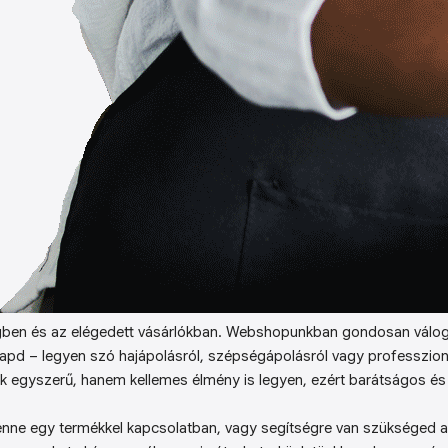
ben és az elégedett vásárlókban. Webshopunkban gondosan válog
kapd – legyen szó hajápolásról, szépségápolásról vagy professzion
k egyszerű, hanem kellemes élmény is legyen, ezért barátságos és 
enne egy termékkel kapcsolatban, vagy segítségre van szükséged a 