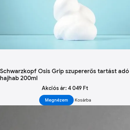
Schwarzkopf Osis Grip szupererős tartást adó
hajhab 200ml
Akciós ár: 4 049 Ft
Megnézem
Kosárba