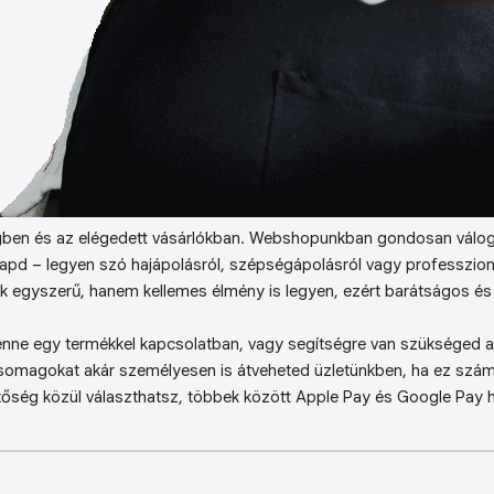
ben és az elégedett vásárlókban. Webshopunkban gondosan válog
kapd – legyen szó hajápolásról, szépségápolásról vagy professzion
k egyszerű, hanem kellemes élmény is legyen, ezért barátságos és 
enne egy termékkel kapcsolatban, vagy segítségre van szükséged a 
somagokat akár személyesen is átveheted üzletünkben, ha ez sz
őség közül választhatsz, többek között Apple Pay és Google Pay ha