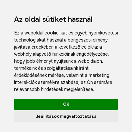
Az oldal sütiket használ
Ez a weboldal cookie-kat és egyéb nyomkövetési
technológiákat használ a böngészési élmény
javítása érdekében a következő célokra:
a
webhely alapvető funkcióinak engedélyezése
,
Fodrászci
hogy jobb élményt nyújtsunk a weboldalon
,
Műköröm
termékeink és szolgáltatásaink iránti
Műszempi
érdeklődésének mérése, valamint a marketing
Kozmetik
interakciók személyre szabása
,
az Ön számára
Akciók
relevánsabb hirdetések megjelenítése
.
Újdonság
Blog
OK
Katalógus
Profil
Beállítások megváltoztatása
0