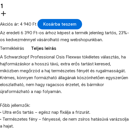
Akciós ár: 4 940 Ft
Kosárba teszem
Az eredeti 6 390 Ft-os árhoz képest a termék jelenleg tartós, 23%-
os kedvezménnyel vásárolható meg webshopunkban.
Termékleírás
Teljes leírás
A Schwarzkopf Professional Osis Flexwax tökéletes választás, ha
hajformázáskor a hosszú távú, extra erős tartást keresed,
miközben megőrzöd a haj természetes fényét és rugalmasságát.
Krémes, könnyen formázható állagának köszönhetően egyszerűen
eloszlatható, nem hagy ragacsos érzetet, és bármikor
újraformázható a nap folyamán.
Főbb jellemzők:
• Ultra erős tartás – egész nap fixálja a frizurát.
• Természetes fény – fényessé, de nem zsíros hatásúvá varázsolja
a hajat.