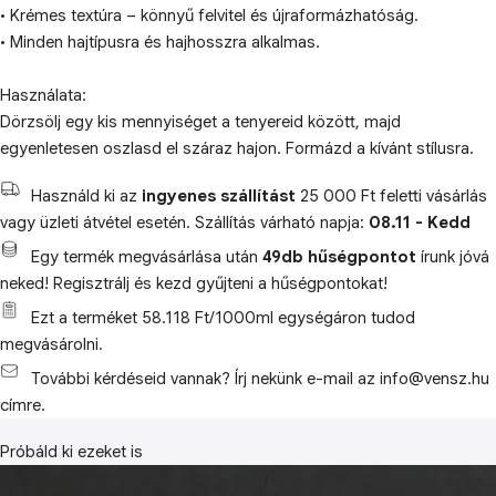
• Krémes textúra – könnyű felvitel és újraformázhatóság.
• Minden hajtípusra és hajhosszra alkalmas.
Használata:
Dörzsölj egy kis mennyiséget a tenyereid között, majd
egyenletesen oszlasd el száraz hajon. Formázd a kívánt stílusra.
Használd ki az
ingyenes szállítást
25 000 Ft feletti vásárlás
vagy üzleti átvétel esetén. Szállítás várható napja:
08.11 - Kedd
Egy termék megvásárlása után
49db hűségpontot
írunk jóvá
neked! Regisztrálj és kezd gyűjteni a hűségpontokat!
Ezt a terméket 58.118 Ft/1000ml egységáron tudod
megvásárolni.
További kérdéseid vannak? Írj nekünk e-mail az info@vensz.hu
címre.
Próbáld ki ezeket is