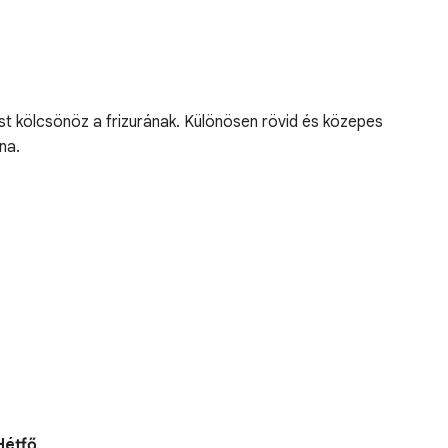
ást kölcsönöz a frizurának. Különösen rövid és közepes
na.
Hétfő