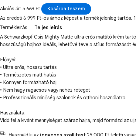
Akciós ár: 5 669 Ft
Kosárba teszem
Az eredeti 6 999 Ft-os árhoz képest a termék jelenleg tartó
Termékleírás
Teljes leírás
A Schwarzkopf Osis Mighty Matte ultra erős mattító krém tartó
hosszúságú hajhoz ideális, lehetővé téve a stílus formázását 
Előnyei:
• Ultra erős, hosszú tartás
• Természetes matt hatás
• Könnyen formázható haj
• Nem hagy ragacsos vagy nehéz réteget
• Professzionális minőség szalonok és otthoni használatra
Használata:
Vidd fel a kívánt mennyiséget száraz hajra, majd formázd az ujja
Használd ki az
ingyenes szállítást
25 000 Ft feletti vásár