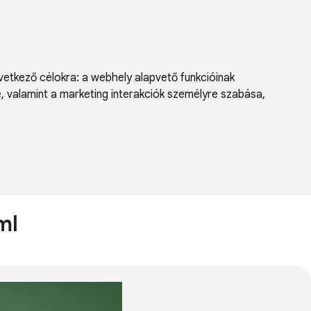
vetkező célokra:
a webhely alapvető funkcióinak
e, valamint a marketing interakciók személyre szabása
,
ml