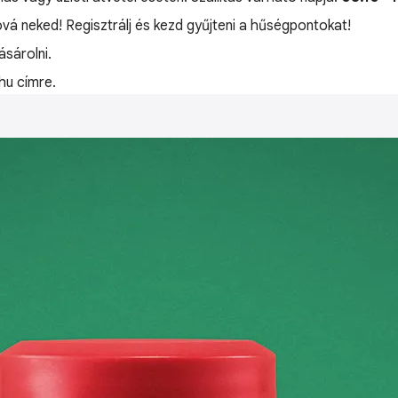
óvá neked! Regisztrálj és kezd gyűjteni a hűségpontokat!
sárolni.
hu címre.