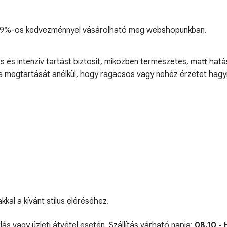
s, 19%-os kedvezménnyel vásárolható meg webshopunkban.
s és intenzív tartást biztosít, miközben természetes, matt hat
és megtartását anélkül, hogy ragacsos vagy nehéz érzetet hagy
kkal a kívánt stílus eléréséhez.
lás vagy üzleti átvétel esetén. Szállítás várható napja:
08.10 - 