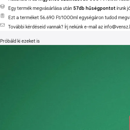
Egy termék megvásárlása után
57db hűségpontot
írunk j
Ezt a terméket 56.690 Ft/1000ml egységáron tudod megvá
További kérdéseid vannak? Írj nekünk e-mail az info@vensz.
Próbáld ki ezeket is