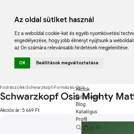
Az oldal sütiket használ
Ez a weboldal cookie-kat és egyéb nyomkövetési techno
engedélyezése
,
hogy jobb élményt nyújtsunk a weboldal
az Ön számára relevánsabb hirdetések megjelenítése
.
Fodrászcikk
OK
Beállítások megváltoztatása
Műköröm
Műszempilla
Kozmetikum
Fodrászcikk
›
Schwarzkopf
›
Formázás
›
Osis
Akciók
Schwarzkopf Osis Mighty Matt
Újdonságok
Blog
Akciós ár: 5 669 Ft
Katalógus
Profil
0