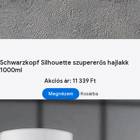
Schwarzkopf Silhouette szupererős hajlakk
1000ml
Akciós ár: 11 339 Ft
Megnézem
Kosárba