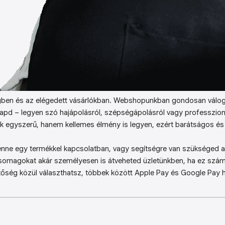
ben és az elégedett vásárlókban. Webshopunkban gondosan válog
kapd – legyen szó hajápolásról, szépségápolásról vagy professzion
k egyszerű, hanem kellemes élmény is legyen, ezért barátságos és 
enne egy termékkel kapcsolatban, vagy segítségre van szükséged a 
somagokat akár személyesen is átveheted üzletünkben, ha ez sz
őség közül választhatsz, többek között Apple Pay és Google Pay ha