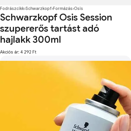
Fodrászcikk
›
Schwarzkopf
›
Formázás
›
Osis
Schwarzkopf Osis Session
szupererős tartást adó
hajlakk 300ml
Akciós ár: 4 292 Ft