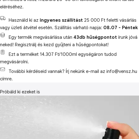
eléréséhez.
Használd ki az
ingyenes szállítást
25 000 Ft feletti vásárlás
vagy üzleti átvétel esetén. Szállítás várható napja:
08.07 - Péntek
Egy termék megvásárlása után
43db hűségpontot
írunk jóvá
neked! Regisztrálj és kezd gyűjteni a hűségpontokat!
Ezt a terméket 14.307 Ft/1000ml egységáron tudod
megvásárolni.
További kérdéseid vannak? Írj nekünk e-mail az info@vensz.hu
címre.
Próbáld ki ezeket is