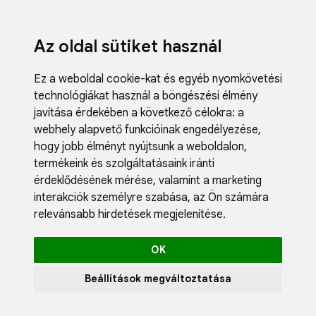
Az oldal sütiket használ
Ez a weboldal cookie-kat és egyéb nyomkövetési
technológiákat használ a böngészési élmény
javítása érdekében a következő célokra:
a
webhely alapvető funkcióinak engedélyezése
,
Fodrászci
hogy jobb élményt nyújtsunk a weboldalon
,
Műköröm
termékeink és szolgáltatásaink iránti
Műszempi
érdeklődésének mérése, valamint a marketing
Kozmetik
interakciók személyre szabása
,
az Ön számára
Akciók
relevánsabb hirdetések megjelenítése
.
Újdonság
Blog
OK
Katalógus
Profil
Beállítások megváltoztatása
0