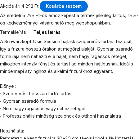
Akciós ár: 4 292 Ft
Kosárba teszem
Az eredeti 5 299 Ft-os árhoz képest a termék jelenleg tartós, 19%-
os kedvezménnyel vásárolható meg webshopunkban.
Termékleírás
Teljes leírás
A Schwarzkopf Osis Session hajlakk szupererős tartást biztosít,
így a frizura hosszú órákon át megőrzi alakját. Gyorsan száradó
formulája nem nehezíti el a hajat, nem hagy ragacsos réteget,
miközben intenzív fényt és tartást ad minden hajtípusnak. Ideális
mindennapi stylinghoz és alkalmi frizurákhoz egyaránt.
Előnyei:
• Szupererős, hosszan tartó tartás
• Gyorsan száradó formula
• Nem hagy ragacsos vagy nehéz réteget
• Professzionális minőség szalonok és otthoni használatra
Használata:
Permetezd a kész frizurára 20–30 cm távolságból a kívánt tartás