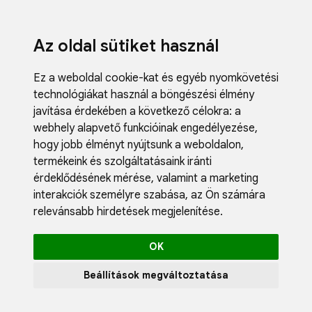
Az oldal sütiket használ
Ez a weboldal cookie-kat és egyéb nyomkövetési
technológiákat használ a böngészési élmény
javítása érdekében a következő célokra:
a
webhely alapvető funkcióinak engedélyezése
,
Fodrászci
hogy jobb élményt nyújtsunk a weboldalon
,
Műköröm
termékeink és szolgáltatásaink iránti
Műszempi
érdeklődésének mérése, valamint a marketing
Kozmetik
interakciók személyre szabása
,
az Ön számára
Akciók
relevánsabb hirdetések megjelenítése
.
Újdonság
Blog
OK
Katalógus
Profil
Beállítások megváltoztatása
0