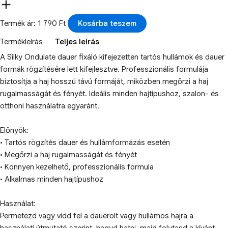
Termék ár: 1 790 Ft
Kosárba teszem
Termékleírás
Teljes leírás
A Silky Ondulate dauer fixáló kifejezetten tartós hullámok és dauer
formák rögzítésére lett kifejlesztve. Professzionális formulája
biztosítja a haj hosszú távú formáját, miközben megőrzi a haj
rugalmasságát és fényét. Ideális minden hajtípushoz, szalon- és
otthoni használatra egyaránt.
Előnyök:
• Tartós rögzítés dauer és hullámformázás esetén
• Megőrzi a haj rugalmasságát és fényét
• Könnyen kezelhető, professzionális formula
• Alkalmas minden hajtípushoz
Használat:
Permetezd vagy vidd fel a dauerolt vagy hullámos hajra a