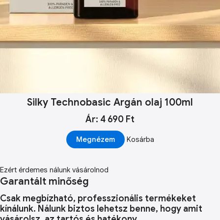
Silky Technobasic Argán olaj 100ml
Ár: 4 690 Ft
Megnézem
Kosárba
Ezért érdemes nálunk vásárolnod
Garantált minőség
Csak megbízható, professzionális termékeket
kínálunk. Nálunk biztos lehetsz benne, hogy amit
vásárolsz, az tartós és hatékony.