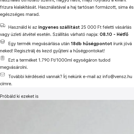
használati útmutató szerint, hagyd hatni, majd folytasd a kívánt
frizura kialakítását. Használatával a haj tartósan formázott, sima és
egészséges marad.
Használd ki az
ingyenes szállítást
25 000 Ft feletti vásárlás
vagy üzleti átvétel esetén. Szállítás várható napja:
08.10 - Hétfő
Egy termék megvásárlása után
18db hűségpontot
írunk jóvá
neked! Regisztrálj és kezd gyűjteni a hűségpontokat!
Ezt a terméket 1.790 Ft/1000ml egységáron tudod
megvásárolni.
További kérdéseid vannak? Írj nekünk e-mail az info@vensz.hu
címre.
Próbáld ki ezeket is