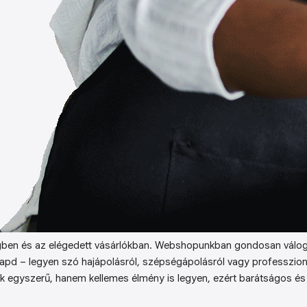
ben és az elégedett vásárlókban. Webshopunkban gondosan válog
kapd – legyen szó hajápolásról, szépségápolásról vagy professzion
k egyszerű, hanem kellemes élmény is legyen, ezért barátságos és 