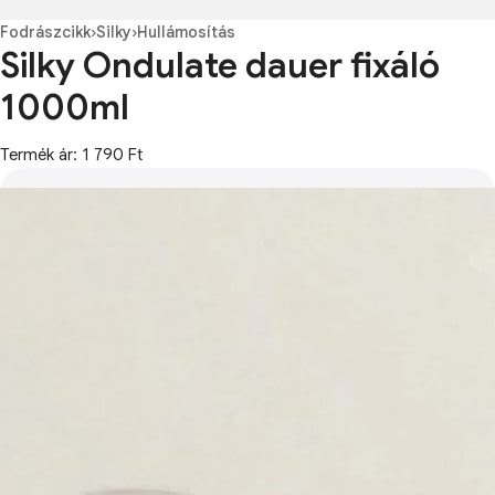
Fodrászcikk
›
Silky
›
Hullámosítás
Silky Ondulate dauer fixáló
1000ml
Termék ár: 1 790 Ft