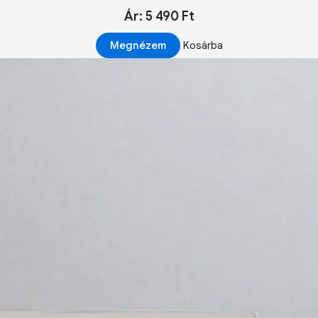
Ár: 5 490 Ft
Megnézem
Kosárba