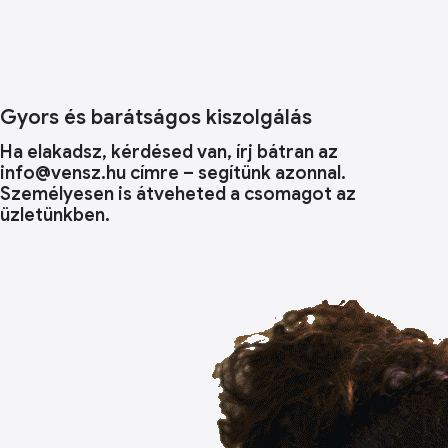
Gyors és barátságos kiszolgálás
Ha elakadsz, kérdésed van, írj bátran az
info@vensz.hu címre – segítünk azonnal.
Személyesen is átveheted a csomagot az
üzletünkben.