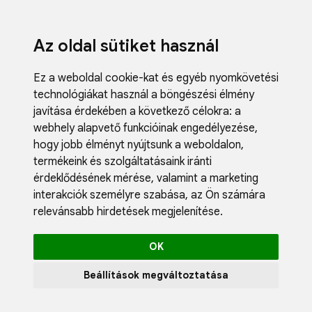
Az oldal sütiket használ
Ez a weboldal cookie-kat és egyéb nyomkövetési
technológiákat használ a böngészési élmény
javítása érdekében a következő célokra:
a
webhely alapvető funkcióinak engedélyezése
,
Fodrászci
hogy jobb élményt nyújtsunk a weboldalon
,
Műköröm
termékeink és szolgáltatásaink iránti
Műszempi
érdeklődésének mérése, valamint a marketing
Kozmetik
interakciók személyre szabása
,
az Ön számára
Akciók
relevánsabb hirdetések megjelenítése
.
Újdonság
Blog
OK
Katalógus
Profil
Beállítások megváltoztatása
0