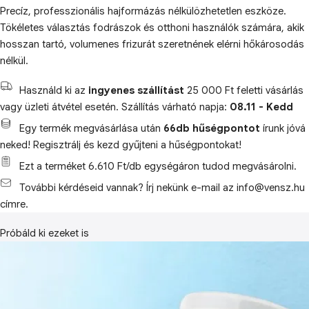
Precíz, professzionális hajformázás nélkülözhetetlen eszköze.
Tökéletes választás fodrászok és otthoni használók számára, akik
hosszan tartó, volumenes frizurát szeretnének elérni hőkárosodás
nélkül.
Használd ki az
ingyenes szállítást
25 000 Ft feletti vásárlás
vagy üzleti átvétel esetén. Szállítás várható napja:
08.11 - Kedd
Egy termék megvásárlása után
66db hűségpontot
írunk jóvá
neked! Regisztrálj és kezd gyűjteni a hűségpontokat!
Ezt a terméket 6.610 Ft/db egységáron tudod megvásárolni.
További kérdéseid vannak? Írj nekünk e-mail az info@vensz.hu
címre.
Próbáld ki ezeket is