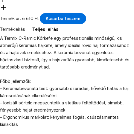
Termék ár: 6 610 Ft
Kosárba teszem
Termékleírás
Teljes leírás
A Termix C-Ramic Körkefe egy professzionális minőségű, kis
átmérőjű kerámiás hajkefe, amely ideális rövid haj formázásához
és a hajtövek emeléséhez. A kerámia bevonat egyenletes
hőeloszlást biztosít, így a hajszárítás gyorsabb, kíméletesebb és
tartósabb eredményt ad.
Főbb jellemzők:
- Kerámiabevonatú test: gyorsabb száradás, hővédő hatás a haj
károsodásának elkerüléséért
- Ionizált sörték: megszüntetik a statikus feltöltődést, simább,
fényesebb hajat eredményeznek
- Ergonomikus markolat: kényelmes fogás, csúszásmentes
kialakítás