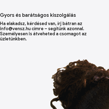
Gyors és barátságos kiszolgálás
Ha elakadsz, kérdésed van, írj bátran az
info@vensz.hu címre – segítünk azonnal.
Személyesen is átveheted a csomagot az
üzletünkben.