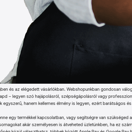
ben és az elégedett vásárlókban. Webshopunkban gondosan válog
kapd – legyen szó hajápolásról, szépségápolásról vagy professzion
k egyszerű, hanem kellemes élmény is legyen, ezért barátságos és 
enne egy termékkel kapcsolatban, vagy segítségre van szükséged a 
somagokat akár személyesen is átveheted üzletünkben, ha ez sz
őség közül választhatsz, többek között Apple Pay és Google Pay ha