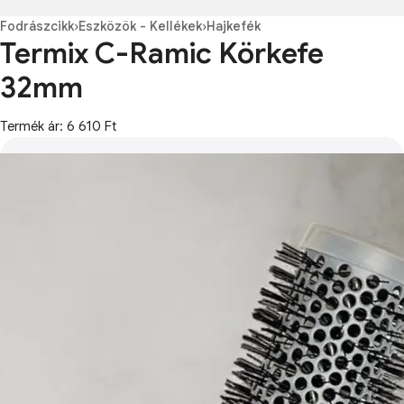
Fodrászcikk
›
Eszközök - Kellékek
›
Hajkefék
Termix C-Ramic Körkefe
32mm
Termék ár: 6 610 Ft