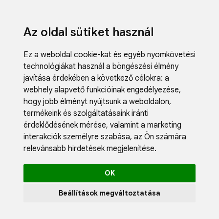
Az oldal sütiket használ
Ez a weboldal cookie-kat és egyéb nyomkövetési
technológiákat használ a böngészési élmény
javítása érdekében a következő célokra:
a
webhely alapvető funkcióinak engedélyezése
,
Fodrászci
hogy jobb élményt nyújtsunk a weboldalon
,
Műköröm
termékeink és szolgáltatásaink iránti
Műszempi
érdeklődésének mérése, valamint a marketing
Kozmetik
interakciók személyre szabása
,
az Ön számára
Akciók
relevánsabb hirdetések megjelenítése
.
Újdonság
Blog
OK
Katalógus
Profil
Beállítások megváltoztatása
0