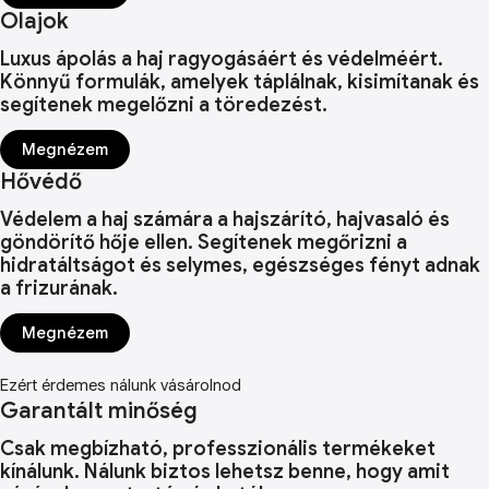
Olajok
Luxus ápolás a haj ragyogásáért és védelméért.
Könnyű formulák, amelyek táplálnak, kisimítanak és
segítenek megelőzni a töredezést.
Megnézem
Hővédő
Védelem a haj számára a hajszárító, hajvasaló és
göndörítő hője ellen. Segítenek megőrizni a
hidratáltságot és selymes, egészséges fényt adnak
a frizurának.
Megnézem
Ezért érdemes nálunk vásárolnod
Garantált minőség
Csak megbízható, professzionális termékeket
kínálunk. Nálunk biztos lehetsz benne, hogy amit