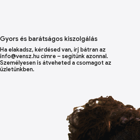
Gyors és barátságos kiszolgálás
Ha elakadsz, kérdésed van, írj bátran az
info@vensz.hu címre – segítünk azonnal.
Személyesen is átveheted a csomagot az
üzletünkben.