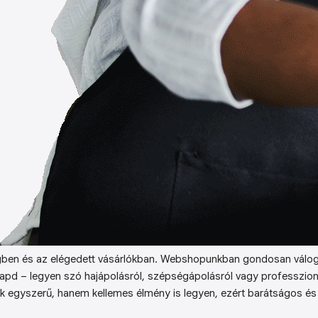
ben és az elégedett vásárlókban. Webshopunkban gondosan válog
kapd – legyen szó hajápolásról, szépségápolásról vagy professzion
k egyszerű, hanem kellemes élmény is legyen, ezért barátságos és 