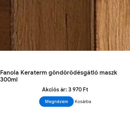
Fanola Keraterm göndörödésgátló maszk
300ml
Akciós ár: 3 970 Ft
Megnézem
Kosárba