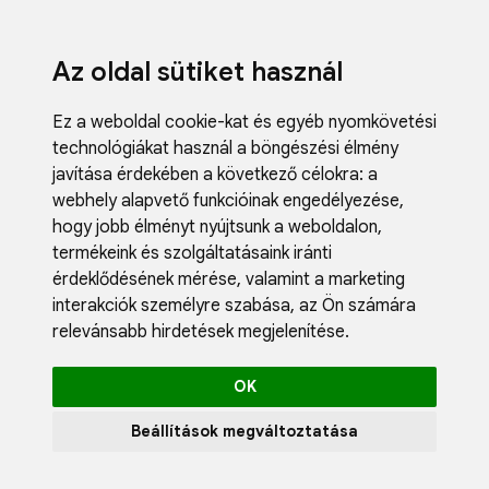
Az oldal sütiket használ
Ez a weboldal cookie-kat és egyéb nyomkövetési
technológiákat használ a böngészési élmény
javítása érdekében a következő célokra:
a
webhely alapvető funkcióinak engedélyezése
,
Fodrászci
hogy jobb élményt nyújtsunk a weboldalon
,
Műköröm
termékeink és szolgáltatásaink iránti
Műszempi
érdeklődésének mérése, valamint a marketing
Kozmetik
interakciók személyre szabása
,
az Ön számára
Akciók
relevánsabb hirdetések megjelenítése
.
Újdonság
Blog
OK
Katalógus
Profil
Beállítások megváltoztatása
0