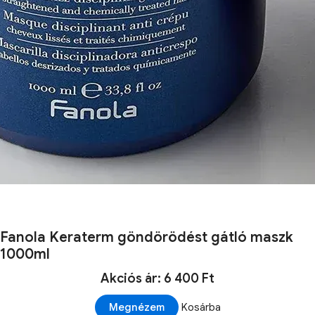
Fanola Keraterm göndörödést gátló maszk
1000ml
Akciós ár: 6 400 Ft
Megnézem
Kosárba