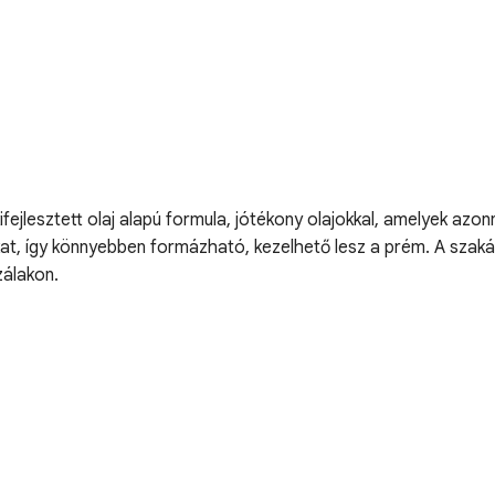
jlesztett olaj alapú formula, jótékony olajokkal, amelyek azonna
akat, így könnyebben formázható, kezelhető lesz a prém. A szaká
zálakon.