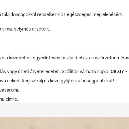
dő tulajdonságokkal rendelkezik az egészséges megjelenésért.
a sima, selymes érzetért.
sze a kezedet és egyenletesen oszlasd el az arcszőrzetben. Has
lás vagy üzleti átvétel esetén. Szállítás várható napja:
08.07 -
jóvá neked! Regisztrálj és kezd gyűjteni a hűségpontokat!
ásárolni.
hu címre.