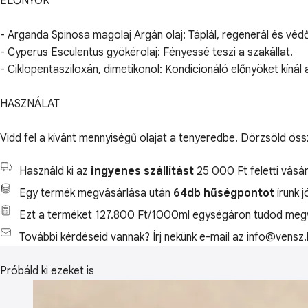
ELŐNYÖK
- Arganda Spinosa magolaj Argán olaj: Táplál, regenerál és vé
- Cyperus Esculentus gyökérolaj: Fényessé teszi a szakállat.
- Ciklopentasziloxán, dimetikonol: Kondicionáló előnyöket kínál 
HASZNÁLAT
Vidd fel a kívánt mennyiségű olajat a tenyeredbe. Dörzsöld ös
Használd ki az
ingyenes szállítást
25 000 Ft feletti vásár
Egy termék megvásárlása után
64db hűségpontot
írunk 
Ezt a terméket 127.800 Ft/1000ml egységáron tudod megv
További kérdéseid vannak? Írj nekünk e-mail az info@vensz.
Próbáld ki ezeket is