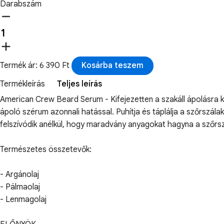
Darabszám
Termék ár: 6 390 Ft
Kosárba teszem
Termékleírás
Teljes leírás
American Crew Beard Serum - Kifejezetten a szakáll ápolásra kife
ápoló szérum azonnali hatással. Puhítja és táplálja a szőrszál
felszívódik anélkül, hogy maradvány anyagokat hagyna a szőrs
Természetes összetevők:
- Argánolaj
- Pálmaolaj
- Lenmagolaj