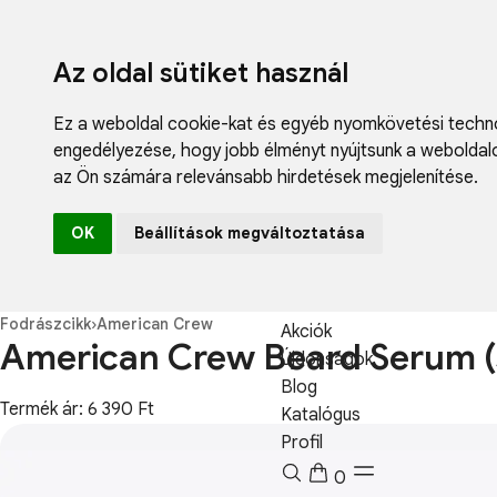
Az oldal sütiket használ
Ez a weboldal cookie-kat és egyéb nyomkövetési techno
engedélyezése
,
hogy jobb élményt nyújtsunk a weboldal
az Ön számára relevánsabb hirdetések megjelenítése
.
Fodrászcikk
OK
Beállítások megváltoztatása
Műköröm
Műszempilla
Kozmetikum
Fodrászcikk
›
American Crew
Akciók
American Crew Beard Serum (s
Újdonságok
Blog
Termék ár: 6 390 Ft
Katalógus
Profil
0