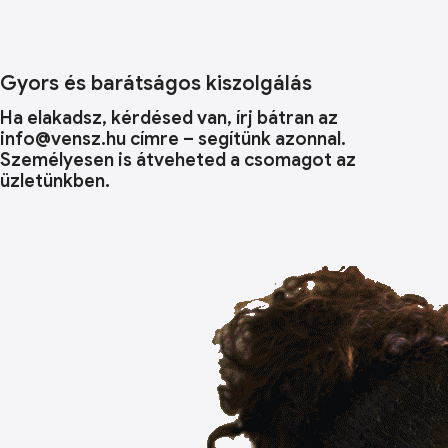
Gyors és barátságos kiszolgálás
Ha elakadsz, kérdésed van, írj bátran az
info@vensz.hu címre – segítünk azonnal.
Személyesen is átveheted a csomagot az
üzletünkben.