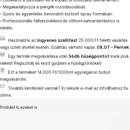
• Csökkenti a súrlódást és a kopást a hosszabb élettartamért.
• Megakadályozza a pengék rozsdásodását.
• Gyors és egyenletes bevonatot biztosít spray formában.
• Professzionális felhasználásra és otthoni karbantartáshoz is
ideális.
Használd ki az
ingyenes szállítást
25 000 Ft feletti vásárlás
vagy üzleti átvétel esetén. Szállítás várható napja:
08.07 - Péntek
Egy termék megvásárlása után
56db hűségpontot
írunk jóvá
neked! Regisztrálj és kezd gyűjteni a hűségpontokat!
Ezt a terméket 14.000 Ft/1000ml egységáron tudod
megvásárolni.
További kérdéseid vannak? Írj nekünk e-mail az info@vensz.hu
címre.
Próbáld ki ezeket is