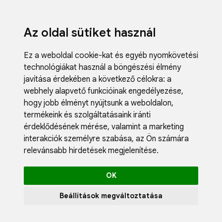
Az oldal sütiket használ
Ez a weboldal cookie-kat és egyéb nyomkövetési
technológiákat használ a böngészési élmény
javítása érdekében a következő célokra:
a
webhely alapvető funkcióinak engedélyezése
,
Fodrászci
hogy jobb élményt nyújtsunk a weboldalon
,
Műköröm
termékeink és szolgáltatásaink iránti
Műszempi
érdeklődésének mérése, valamint a marketing
Kozmetik
interakciók személyre szabása
,
az Ön számára
Akciók
relevánsabb hirdetések megjelenítése
.
Újdonság
Blog
OK
Katalógus
Profil
Beállítások megváltoztatása
0