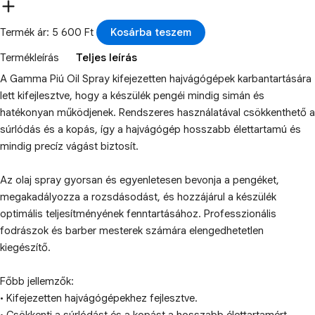
Termék ár: 5 600 Ft
Kosárba teszem
Termékleírás
Teljes leírás
A Gamma Piú Oil Spray kifejezetten hajvágógépek karbantartására
lett kifejlesztve, hogy a készülék pengéi mindig simán és
hatékonyan működjenek. Rendszeres használatával csökkenthető a
súrlódás és a kopás, így a hajvágógép hosszabb élettartamú és
mindig precíz vágást biztosít.
Az olaj spray gyorsan és egyenletesen bevonja a pengéket,
megakadályozza a rozsdásodást, és hozzájárul a készülék
optimális teljesítményének fenntartásához. Professzionális
fodrászok és barber mesterek számára elengedhetetlen
kiegészítő.
Főbb jellemzők:
• Kifejezetten hajvágógépekhez fejlesztve.