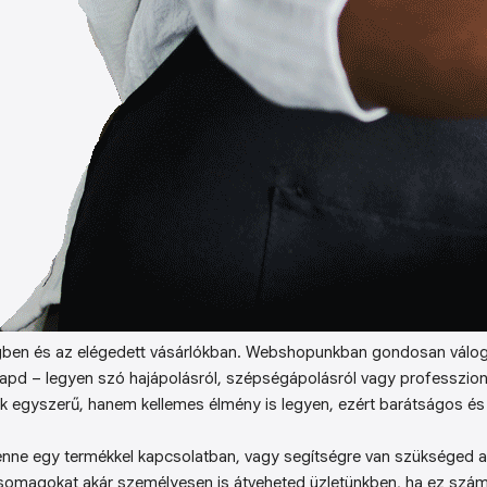
ben és az elégedett vásárlókban. Webshopunkban gondosan válog
kapd – legyen szó hajápolásról, szépségápolásról vagy professzion
k egyszerű, hanem kellemes élmény is legyen, ezért barátságos és 
enne egy termékkel kapcsolatban, vagy segítségre van szükséged a 
somagokat akár személyesen is átveheted üzletünkben, ha ez sz