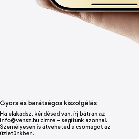
Gyors és barátságos kiszolgálás
Ha elakadsz, kérdésed van, írj bátran az
info@vensz.hu címre – segítünk azonnal.
Személyesen is átveheted a csomagot az
üzletünkben.