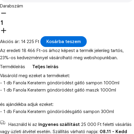
Darabszám
Akciós ár: 14 225 Ft
Kosárba teszem
Az eredeti 18 466 Ft-os árhoz képest a termék jelenleg tartós,
23%-os kedvezménnyel vásárolható meg webshopunkban.
Termékleírás
Teljes leírás
Vásárold meg ezeket a termékeket:
- 1 db Fanola Keraterm göndörödést gátló sampon 1000ml
- 1 db Fanola Keraterm göndörödést gátló maszk 1000ml
és ajándékba adjuk ezeket:
- 1 db Fanola Keraterm göndörödésgátló sampon 300ml
Használd ki az
ingyenes szállítást
25 000 Ft feletti vásárlás
vagy üzleti átvétel esetén. Szállítás várható napja:
08.11 - Kedd