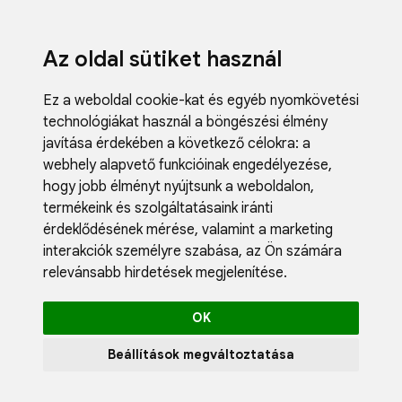
Az oldal sütiket használ
Ez a weboldal cookie-kat és egyéb nyomkövetési
technológiákat használ a böngészési élmény
javítása érdekében a következő célokra:
a
webhely alapvető funkcióinak engedélyezése
,
Fodrászci
hogy jobb élményt nyújtsunk a weboldalon
,
Műköröm
termékeink és szolgáltatásaink iránti
Műszempi
érdeklődésének mérése, valamint a marketing
Kozmetik
interakciók személyre szabása
,
az Ön számára
Akciók
relevánsabb hirdetések megjelenítése
.
Újdonság
Blog
OK
Katalógus
Profil
Beállítások megváltoztatása
0