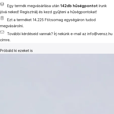
Egy termék megvásárlása után
142db hűségpontot
írunk
jóvá neked! Regisztrálj és kezd gyűjteni a hűségpontokat!
Ezt a terméket 14.225 Ft/csomag egységáron tudod
megvásárolni.
További kérdéseid vannak? Írj nekünk e-mail az info@vensz.hu
címre.
Próbáld ki ezeket is