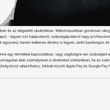
ben és az elégedett vásárlókban. Webshopunkban gondosan válog
kapd – legyen szó hajápolásról, szépségápolásról vagy professzion
k egyszerű, hanem kellemes élmény is legyen, ezért barátságos és 
enne egy termékkel kapcsolatban, vagy segítségre van szükséged a 
somagokat akár személyesen is átveheted üzletünkben, ha ez sz
őség közül választhatsz, többek között Apple Pay és Google Pay ha