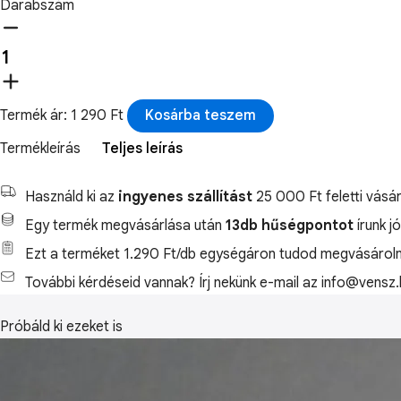
Darabszám
Termék ár: 1 290 Ft
Kosárba teszem
Termékleírás
Teljes leírás
Használd ki az
ingyenes szállítást
25 000 Ft feletti vásár
Egy termék megvásárlása után
13db hűségpontot
írunk j
Ezt a terméket 1.290 Ft/db egységáron tudod megvásároln
További kérdéseid vannak? Írj nekünk e-mail az info@vensz.
Próbáld ki ezeket is