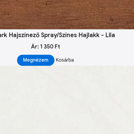
 Hajszínező Spray/Színes Hajlakk - Lila
Ár: 1 350 Ft
Megnézem
Kosárba