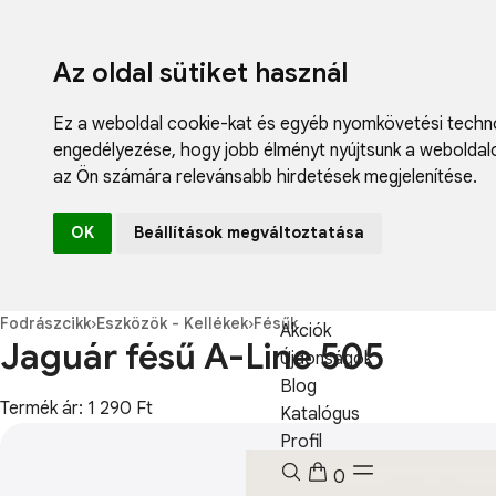
Az oldal sütiket használ
Ez a weboldal cookie-kat és egyéb nyomkövetési techno
engedélyezése
,
hogy jobb élményt nyújtsunk a weboldal
az Ön számára relevánsabb hirdetések megjelenítése
.
Fodrászcikk
OK
Beállítások megváltoztatása
Műköröm
Műszempilla
Kozmetikum
Fodrászcikk
›
Eszközök - Kellékek
›
Fésűk
Akciók
Jaguár fésű A-Line 505
Újdonságok
Blog
Termék ár: 1 290 Ft
Katalógus
Profil
0