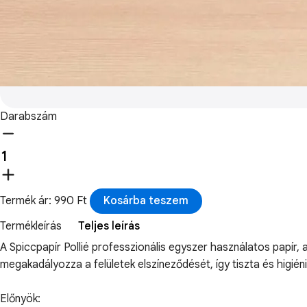
Darabszám
Termék ár: 990 Ft
Kosárba teszem
Termékleírás
Teljes leírás
A Spiccpapír Pollié professzionális egyszer használatos papír, 
megakadályozza a felületek elszíneződését, így tiszta és higi
Előnyök: