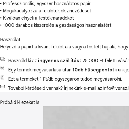
• Professzionális, egyszer használatos papír
• Megakadályozza a felületek elszíneződését
• Kiválóan elnyeli a festékmaradékot
• 1000 darabos kiszerelés a gazdaságos használatért
Használat:
Helyezd a papírt a kívánt felület alá vagy a festett haj alá, ho
Használd ki az
ingyenes szállítást
25 000 Ft feletti vásár
Egy termék megvásárlása után
10db hűségpontot
írunk j
Ezt a terméket 1 Ft/db egységáron tudod megvásárolni.
További kérdéseid vannak? Írj nekünk e-mail az info@vensz.
Próbáld ki ezeket is