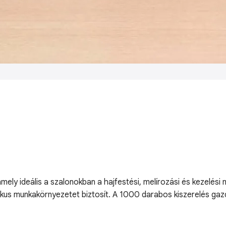
amely ideális a szalonokban a hajfestési, melírozási és kezelési
énikus munkakörnyezetet biztosít. A 1000 darabos kiszerelés ga