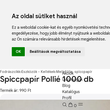
Az oldal sütiket használ
Ez a weboldal cookie-kat és egyéb nyomkövetési techno
engedélyezése
,
hogy jobb élményt nyújtsunk a weboldal
az Ön számára relevánsabb hirdetések megjelenítése
.
Fodrászcikk
OK
Beállítások megváltoztatása
Műköröm
Műszempilla
Kozmetikum
Fodrászcikk
›
Eszközök - Kellékek
›
Melírfólia, spiccpapír
Akciók
Spiccpapír Pollié 1000 db
Újdonságok
Blog
Termék ár: 990 Ft
Katalógus
Profil
0