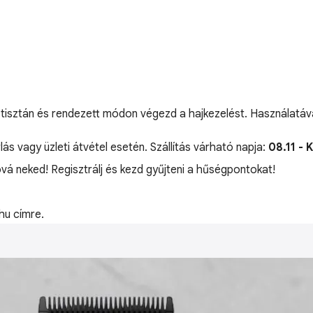
gy tisztán és rendezett módon végezd a hajkezelést. Használatáva
lás vagy üzleti átvétel esetén. Szállítás várható napja:
08.11 - 
óvá neked! Regisztrálj és kezd gyűjteni a hűségpontokat!
hu címre.