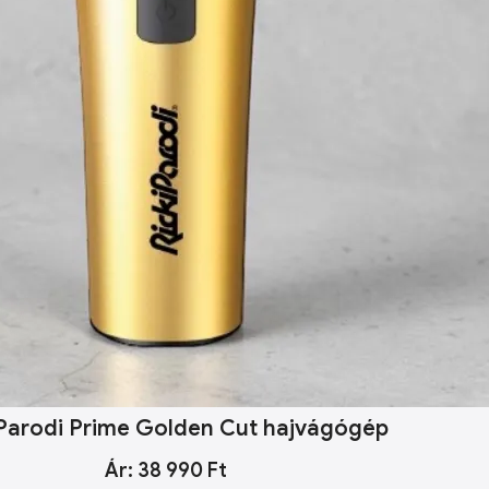
iParodi Prime Golden Cut hajvágógép
Ár: 38 990 Ft