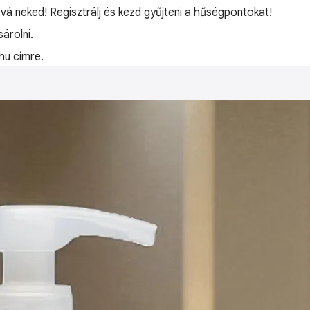
óvá neked! Regisztrálj és kezd gyűjteni a hűségpontokat!
árolni.
hu címre.