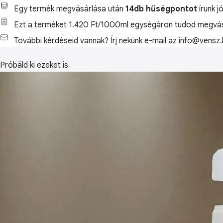
Egy termék megvásárlása után
14db hűségpontot
írunk j
Ezt a terméket 1.420 Ft/1000ml egységáron tudod megvás
További kérdéseid vannak? Írj nekünk e-mail az info@vensz.
Próbáld ki ezeket is