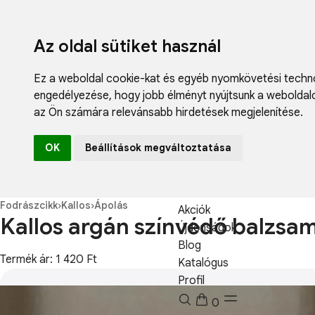
Az oldal sütiket használ
Ez a weboldal cookie-kat és egyéb nyomkövetési techno
engedélyezése
,
hogy jobb élményt nyújtsunk a weboldal
az Ön számára relevánsabb hirdetések megjelenítése
.
Fodrászcikk
OK
Beállítások megváltoztatása
Műköröm
Műszempilla
Kozmetikum
Fodrászcikk
›
Kallos
›
Ápolás
Akciók
Kallos argán színvédő balzs
Újdonságok
Blog
Termék ár: 1 420 Ft
Katalógus
Profil
0