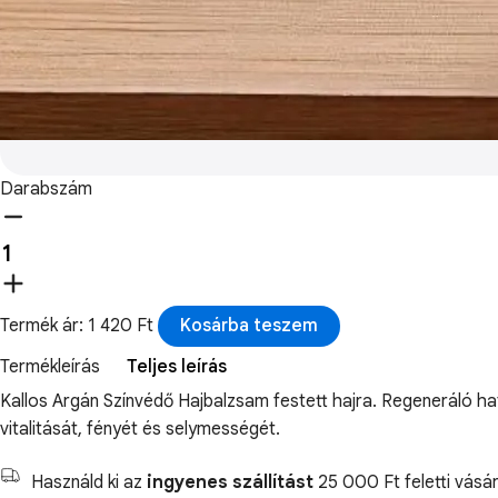
Darabszám
Termék ár: 1 420 Ft
Kosárba teszem
Termékleírás
Teljes leírás
Kallos Argán Színvédő Hajbalzsam festett hajra. Regeneráló hat
vitalitását, fényét és selymességét.
Használd ki az
ingyenes szállítást
25 000 Ft feletti vásár