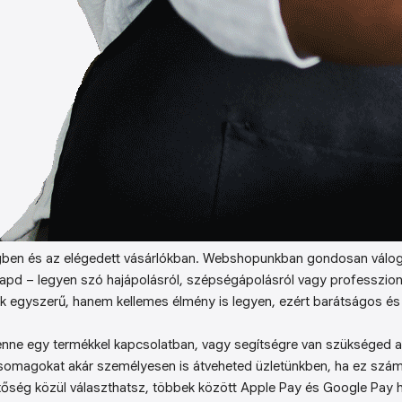
ben és az elégedett vásárlókban. Webshopunkban gondosan válog
kapd – legyen szó hajápolásról, szépségápolásról vagy professzion
k egyszerű, hanem kellemes élmény is legyen, ezért barátságos és 
enne egy termékkel kapcsolatban, vagy segítségre van szükséged a 
somagokat akár személyesen is átveheted üzletünkben, ha ez sz
őség közül választhatsz, többek között Apple Pay és Google Pay ha