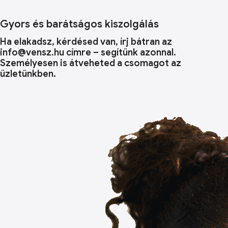
Gyors és barátságos kiszolgálás
Ha elakadsz, kérdésed van, írj bátran az
info@vensz.hu címre – segítünk azonnal.
Személyesen is átveheted a csomagot az
üzletünkben.