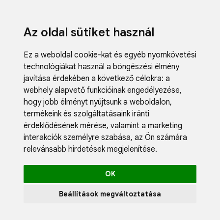
Az oldal sütiket használ
Ez a weboldal cookie-kat és egyéb nyomkövetési
technológiákat használ a böngészési élmény
javítása érdekében a következő célokra:
a
webhely alapvető funkcióinak engedélyezése
,
Fodrászci
hogy jobb élményt nyújtsunk a weboldalon
,
Műköröm
termékeink és szolgáltatásaink iránti
Műszempi
érdeklődésének mérése, valamint a marketing
Kozmetik
interakciók személyre szabása
,
az Ön számára
Akciók
relevánsabb hirdetések megjelenítése
.
Újdonság
Blog
OK
Katalógus
Profil
Beállítások megváltoztatása
0