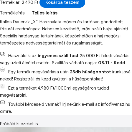
Termék ár: 2 490 Ft
Kosárba teszem
Termékleírás
Teljes leírás
Kallos Dauervíz „X”. Használata erősen és tartósan göndörített
frizurát eredményez. Nehezen kezelhető, erős szálú hajra ajánlott.
Speciális hatóanyag tartalmának köszönhetően a haj megőrzi
természetes nedvességtartalmát és rugalmasságát.
Használd ki az
ingyenes szállítást
25 000 Ft feletti vásárlás
vagy üzleti átvétel esetén. Szállítás várható napja:
08.11 - Kedd
Egy termék megvásárlása után
25db hűségpontot
írunk jóvá
neked! Regisztrálj és kezd gyűjteni a hűségpontokat!
Ezt a terméket 4.980 Ft/1000ml egységáron tudod
megvásárolni.
További kérdéseid vannak? Írj nekünk e-mail az info@vensz.hu
címre.
Próbáld ki ezeket is