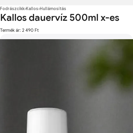
Fodrászcikk
›
Kallos
›
Hullámosítás
Kallos dauervíz 500ml x-es
Termék ár: 2 490 Ft