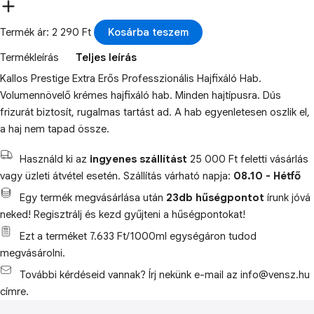
Termék ár: 2 290 Ft
Kosárba teszem
Termékleírás
Teljes leírás
Kallos Prestige Extra Erős Professzionális Hajfixáló Hab.
Volumennövelő krémes hajfixáló hab. Minden hajtípusra. Dús
frizurát biztosít, rugalmas tartást ad. A hab egyenletesen oszlik el,
a haj nem tapad össze.
Használd ki az
ingyenes szállítást
25 000 Ft feletti vásárlás
vagy üzleti átvétel esetén. Szállítás várható napja:
08.10 - Hétfő
Egy termék megvásárlása után
23db hűségpontot
írunk jóvá
neked! Regisztrálj és kezd gyűjteni a hűségpontokat!
Ezt a terméket 7.633 Ft/1000ml egységáron tudod
megvásárolni.
További kérdéseid vannak? Írj nekünk e-mail az info@vensz.hu
címre.