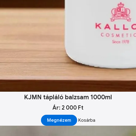
KJMN tápláló balzsam 1000ml
Ár: 2 000 Ft
Megnézem
Kosárba