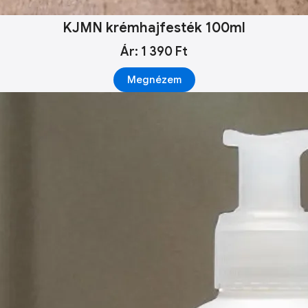
KJMN krémhajfesték 100ml
Ár: 1 390 Ft
Megnézem