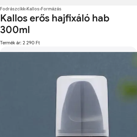
Fodrászcikk
›
Kallos
›
Formázás
Kallos erős hajfixáló hab
300ml
Termék ár: 2 290 Ft