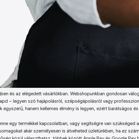
ben és az elégedett vásárlókban. Webshopunkban gondosan válog
kapd – legyen szó hajápolásról, szépségápolásról vagy professzion
k egyszerű, hanem kellemes élmény is legyen, ezért barátságos és 
enne egy termékkel kapcsolatban, vagy segítségre van szükséged a 
somagokat akár személyesen is átveheted üzletünkben, ha ez sz
őség közül választhatsz, többek között Apple Pay és Google Pay ha