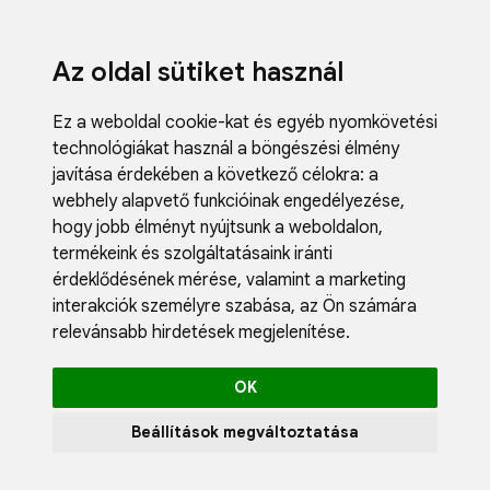
Az oldal sütiket használ
Ez a weboldal cookie-kat és egyéb nyomkövetési
technológiákat használ a böngészési élmény
javítása érdekében a következő célokra:
a
webhely alapvető funkcióinak engedélyezése
,
Fodrászci
hogy jobb élményt nyújtsunk a weboldalon
,
Műköröm
termékeink és szolgáltatásaink iránti
Műszempi
érdeklődésének mérése, valamint a marketing
Kozmetik
interakciók személyre szabása
,
az Ön számára
Akciók
relevánsabb hirdetések megjelenítése
.
Újdonság
Blog
OK
Katalógus
Profil
Beállítások megváltoztatása
0