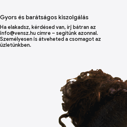
Gyors és barátságos kiszolgálás
Ha elakadsz, kérdésed van, írj bátran az
info@vensz.hu címre – segítünk azonnal.
Személyesen is átveheted a csomagot az
üzletünkben.