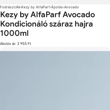
Fodrászcikk
›
Kezy by AlfaParf
›
Ápolás
›
Avocado
Kezy by AlfaParf Avocado
Kondicionáló száraz hajra
1000ml
Akciós ár: 3 955 Ft