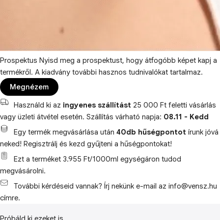
Prospektus
Nyisd meg a prospektust, hogy átfogóbb képet kapj a
termékről. A kiadvány további hasznos tudnivalókat tartalmaz.
Megnézem
Használd ki az
ingyenes szállítást
25 000 Ft feletti vásárlás
vagy üzleti átvétel esetén. Szállítás várható napja:
08.11 - Kedd
Egy termék megvásárlása után
40db hűségpontot
írunk jóvá
neked! Regisztrálj és kezd gyűjteni a hűségpontokat!
Ezt a terméket 3.955 Ft/1000ml egységáron tudod
megvásárolni.
További kérdéseid vannak? Írj nekünk e-mail az info@vensz.hu
címre.
Próbáld ki ezeket is