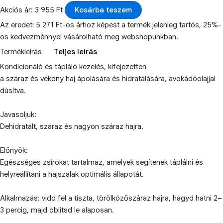
Akciós ár: 3 955 Ft
Kosárba teszem
Az eredeti 5 271 Ft-os árhoz képest a termék jelenleg tartós, 25%-
os kedvezménnyel vásárolható meg webshopunkban.
Termékleírás
Teljes leírás
Kondicionáló és tápláló kezelés, kifejezetten
a száraz és vékony haj ápolására és hidratálására, avokádóolajjal
dúsítva.
Javasoljuk:
Dehidratált, száraz és nagyon száraz hajra.
Előnyök:
Egészséges zsírokat tartalmaz, amelyek segítenek táplálni és
helyreállítani a hajszálak optimális állapotát.
Alkalmazás: vidd fel a tiszta, törölközőszáraz hajra, hagyd hatni 2–
3 percig, majd öblítsd le alaposan.