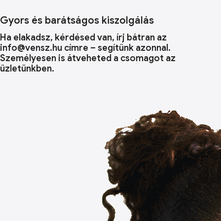
Gyors és barátságos kiszolgálás
Ha elakadsz, kérdésed van, írj bátran az
info@vensz.hu címre – segítünk azonnal.
Személyesen is átveheted a csomagot az
üzletünkben.