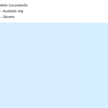
Aktív összetevők:
- Avokádó olaj
- Glicerin