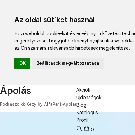
Az oldal sütiket használ
Ez a weboldal cookie-kat és egyéb nyomkövetési techno
engedélyezése
,
hogy jobb élményt nyújtsunk a weboldal
az Ön számára relevánsabb hirdetések megjelenítése
.
Fodrászcikk
OK
Beállítások megváltoztatása
Műköröm
Műszempilla
Kozmetikum
Ápolás
Akciók
Újdonságok
Fodrászcikk
›
Kezy by AlfaParf
›
Ápolás
Blog
Katalógus
Profil
0