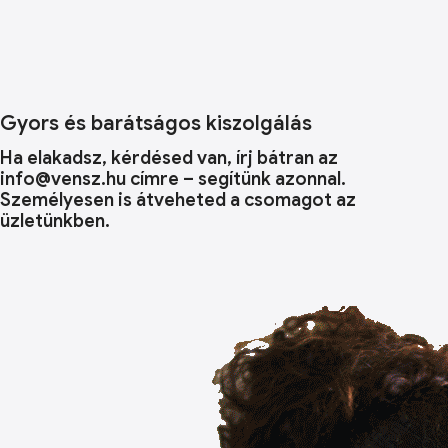
Gyors és barátságos kiszolgálás
Ha elakadsz, kérdésed van, írj bátran az
info@vensz.hu címre – segítünk azonnal.
Személyesen is átveheted a csomagot az
üzletünkben.