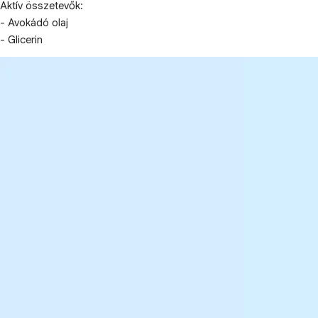
Aktív összetevők:
- Avokádó olaj
- Glicerin