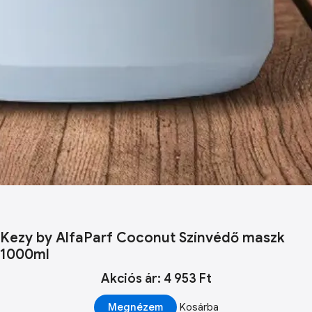
Kezy by AlfaParf Coconut Színvédő maszk
1000ml
Akciós ár: 4 953 Ft
Megnézem
Kosárba