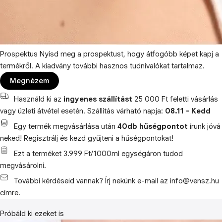
Prospektus
Nyisd meg a prospektust, hogy átfogóbb képet kapj a
termékről. A kiadvány további hasznos tudnivalókat tartalmaz.
Megnézem
Használd ki az
ingyenes szállítást
25 000 Ft feletti vásárlás
vagy üzleti átvétel esetén. Szállítás várható napja:
08.11 - Kedd
Egy termék megvásárlása után
40db hűségpontot
írunk jóvá
neked! Regisztrálj és kezd gyűjteni a hűségpontokat!
Ezt a terméket 3.999 Ft/1000ml egységáron tudod
megvásárolni.
További kérdéseid vannak? Írj nekünk e-mail az info@vensz.hu
címre.
Próbáld ki ezeket is