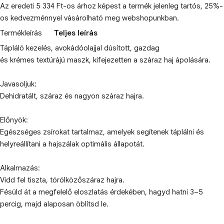
Az eredeti 5 334 Ft-os árhoz képest a termék jelenleg tartós, 25%-
os kedvezménnyel vásárolható meg webshopunkban.
Termékleírás
Teljes leírás
Tápláló kezelés, avokádóolajjal dúsított, gazdag
és krémes textúrájú maszk, kifejezetten a száraz haj ápolására.
Javasoljuk:
Dehidratált, száraz és nagyon száraz hajra.
Előnyök:
Egészséges zsírokat tartalmaz, amelyek segítenek táplálni és
helyreállítani a hajszálak optimális állapotát.
Alkalmazás:
Vidd fel tiszta, törölközőszáraz hajra.
Fésüld át a megfelelő eloszlatás érdekében, hagyd hatni 3–5
percig, majd alaposan öblítsd le.