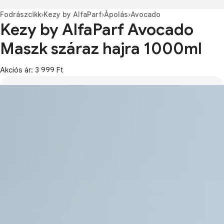
Fodrászcikk
›
Kezy by AlfaParf
›
Ápolás
›
Avocado
Kezy by AlfaParf Avocado
Maszk száraz hajra 1000ml
Akciós ár: 3 999 Ft