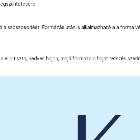
megszüntetésére.
teti a szöszösödést. Formázás után is alkalmazható a a forma v
el a tiszta, nedves hajon, majd formázd a hajat tetszés szerint.