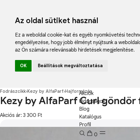
Az oldal sütiket használ
Ez a weboldal cookie-kat és egyéb nyomkövetési techno
engedélyezése
,
hogy jobb élményt nyújtsunk a weboldal
az Ön számára relevánsabb hirdetések megjelenítése
.
Fodrászcikk
OK
Beállítások megváltoztatása
Műköröm
Műszempilla
Kozmetikum
Fodrászcikk
›
Kezy by AlfaParf
›
Hajformázás
Akciók
Kezy by AlfaParf Curl göndör
Újdonságok
Blog
Akciós ár: 3 300 Ft
Katalógus
Profil
0