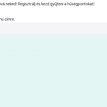
óvá neked! Regisztrálj és kezd gyűjteni a hűségpontokat!
hu címre.