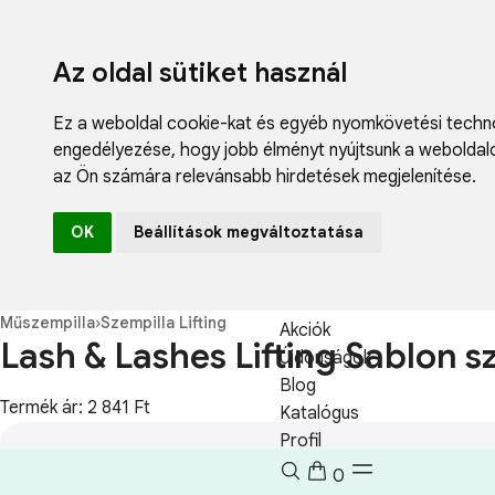
Az oldal sütiket használ
Ez a weboldal cookie-kat és egyéb nyomkövetési techno
engedélyezése
,
hogy jobb élményt nyújtsunk a weboldal
az Ön számára relevánsabb hirdetések megjelenítése
.
Fodrászcikk
OK
Beállítások megváltoztatása
Műköröm
Műszempilla
Kozmetikum
Műszempilla
›
Szempilla Lifting
Akciók
Lash & Lashes Lifting Sablon sz
Újdonságok
Blog
Termék ár: 2 841 Ft
Katalógus
Profil
0