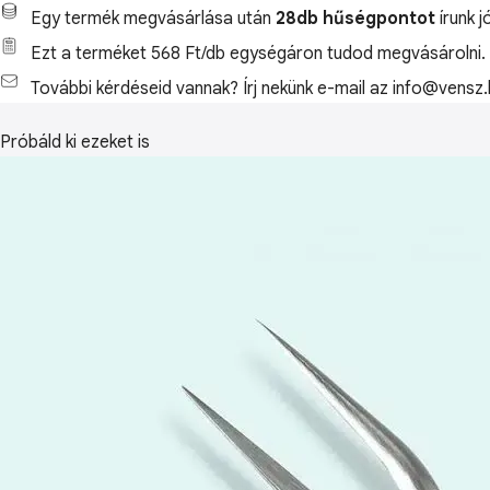
Egy termék megvásárlása után
28db hűségpontot
írunk j
Ezt a terméket 568 Ft/db egységáron tudod megvásárolni.
További kérdéseid vannak? Írj nekünk e-mail az info@vensz.
Próbáld ki ezeket is