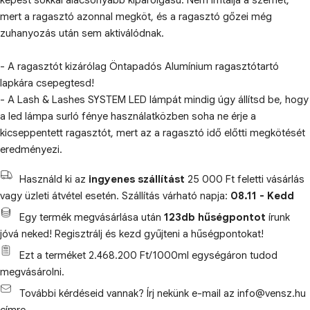
képest sokkal alacsonyabb kipárolgású. Nem irritálja a szemet,
mert a ragasztó azonnal megköt, és a ragasztó gőzei még
zuhanyozás után sem aktiválódnak.
- A ragasztót kizárólag Öntapadós Alumínium ragasztótartó
lapkára csepegtesd!
- A Lash & Lashes SYSTEM LED lámpát mindig úgy állítsd be, hogy
a led lámpa surló fénye használatközben soha ne érje a
kicseppentett ragasztót, mert az a ragasztó idő előtti megkötését
eredményezi.
Használd ki az
ingyenes szállítást
25 000 Ft feletti vásárlás
vagy üzleti átvétel esetén. Szállítás várható napja:
08.11 - Kedd
Egy termék megvásárlása után
123db hűségpontot
írunk
jóvá neked! Regisztrálj és kezd gyűjteni a hűségpontokat!
Ezt a terméket 2.468.200 Ft/1000ml egységáron tudod
megvásárolni.
További kérdéseid vannak? Írj nekünk e-mail az info@vensz.hu