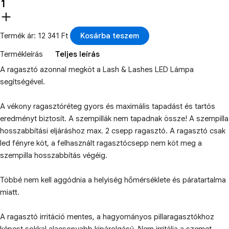
Termék ár: 12 341 Ft
Kosárba teszem
Termékleírás
Teljes leírás
A ragasztó azonnal megköt a Lash & Lashes LED Lámpa
segítségével.
A vékony ragasztóréteg gyors és maximális tapadást és tartós
eredményt biztosít. A szempillák nem tapadnak össze! A szempilla
hosszabbítási eljáráshoz max. 2 csepp ragasztó. A ragasztó csak
led fényre köt, a felhasznált ragasztócsepp nem köt meg a
szempilla hosszabbítás végéig.
Többé nem kell aggódnia a helyiség hőmérséklete és páratartalma
miatt.
A ragasztó irritáció mentes, a hagyományos pillaragasztókhoz