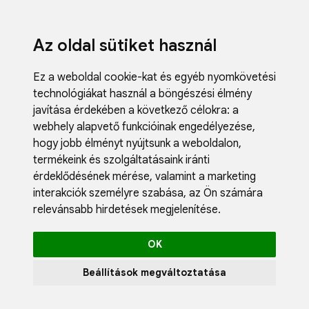
Az oldal sütiket használ
Ez a weboldal cookie-kat és egyéb nyomkövetési
technológiákat használ a böngészési élmény
javítása érdekében a következő célokra:
a
webhely alapvető funkcióinak engedélyezése
,
Fodrászci
hogy jobb élményt nyújtsunk a weboldalon
,
Műköröm
termékeink és szolgáltatásaink iránti
Műszempi
érdeklődésének mérése, valamint a marketing
Kozmetik
interakciók személyre szabása
,
az Ön számára
Akciók
relevánsabb hirdetések megjelenítése
.
Újdonság
Blog
OK
Katalógus
Profil
Beállítások megváltoztatása
0