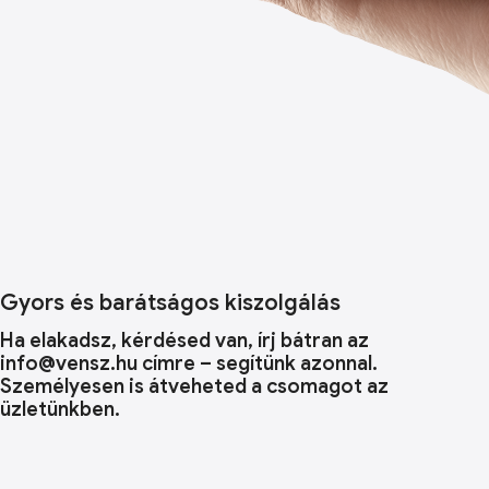
Gyors és barátságos kiszolgálás
Ha elakadsz, kérdésed van, írj bátran az
info@vensz.hu címre – segítünk azonnal.
Személyesen is átveheted a csomagot az
üzletünkben.