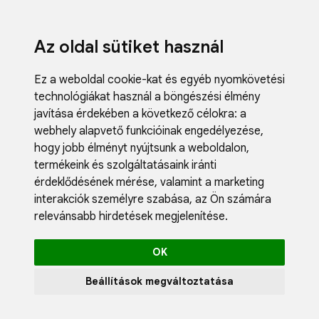
Az oldal sütiket használ
Ez a weboldal cookie-kat és egyéb nyomkövetési
technológiákat használ a böngészési élmény
javítása érdekében a következő célokra:
a
webhely alapvető funkcióinak engedélyezése
,
Fodrászci
hogy jobb élményt nyújtsunk a weboldalon
,
Műköröm
termékeink és szolgáltatásaink iránti
Műszempi
érdeklődésének mérése, valamint a marketing
Kozmetik
interakciók személyre szabása
,
az Ön számára
Akciók
relevánsabb hirdetések megjelenítése
.
Újdonság
Blog
OK
Katalógus
Profil
Beállítások megváltoztatása
0