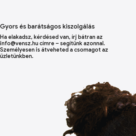
Gyors és barátságos kiszolgálás
Ha elakadsz, kérdésed van, írj bátran az
info@vensz.hu címre – segítünk azonnal.
Személyesen is átveheted a csomagot az
üzletünkben.