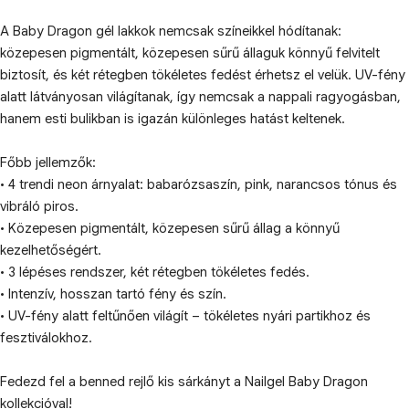
A Baby Dragon gél lakkok nemcsak színeikkel hódítanak:
közepesen pigmentált, közepesen sűrű állaguk könnyű felvitelt
biztosít, és két rétegben tökéletes fedést érhetsz el velük. UV-fény
alatt látványosan világítanak, így nemcsak a nappali ragyogásban,
hanem esti bulikban is igazán különleges hatást keltenek.
Főbb jellemzők:
• 4 trendi neon árnyalat: babarózsaszín, pink, narancsos tónus és
vibráló piros.
• Közepesen pigmentált, közepesen sűrű állag a könnyű
kezelhetőségért.
• 3 lépéses rendszer, két rétegben tökéletes fedés.
• Intenzív, hosszan tartó fény és szín.
• UV-fény alatt feltűnően világít – tökéletes nyári partikhoz és
fesztiválokhoz.
Fedezd fel a benned rejlő kis sárkányt a Nailgel Baby Dragon
kollekcióval!