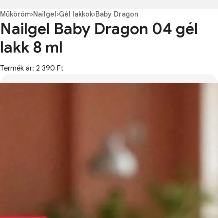
Műköröm
›
Nailgel
›
Gél lakkok
›
Baby Dragon
Nailgel Baby Dragon 04 gél
lakk 8 ml
Termék ár: 2 390 Ft