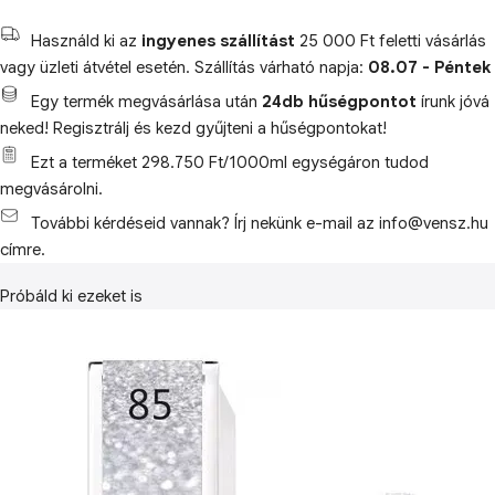
Használd ki az
ingyenes szállítást
25 000 Ft feletti vásárlás
vagy üzleti átvétel esetén. Szállítás várható napja:
08.07 - Péntek
Egy termék megvásárlása után
24db hűségpontot
írunk jóvá
neked! Regisztrálj és kezd gyűjteni a hűségpontokat!
Ezt a terméket 298.750 Ft/1000ml egységáron tudod
megvásárolni.
További kérdéseid vannak? Írj nekünk e-mail az info@vensz.hu
címre.
Próbáld ki ezeket is