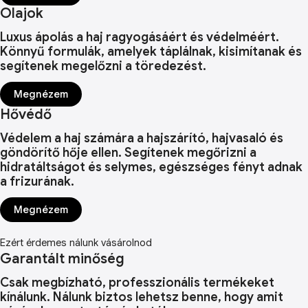
Olajok
Luxus ápolás a haj ragyogásáért és védelméért.
Könnyű formulák, amelyek táplálnak, kisimítanak és
segítenek megelőzni a töredezést.
Megnézem
Hővédő
Védelem a haj számára a hajszárító, hajvasaló és
göndörítő hője ellen. Segítenek megőrizni a
hidratáltságot és selymes, egészséges fényt adnak
a frizurának.
Megnézem
Ezért érdemes nálunk vásárolnod
Garantált minőség
Csak megbízható, professzionális termékeket
kínálunk. Nálunk biztos lehetsz benne, hogy amit