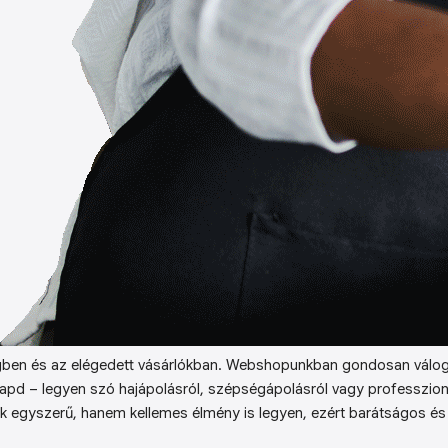
ben és az elégedett vásárlókban. Webshopunkban gondosan válog
kapd – legyen szó hajápolásról, szépségápolásról vagy professzion
k egyszerű, hanem kellemes élmény is legyen, ezért barátságos és 