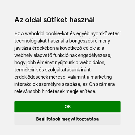
Az oldal sütiket használ
Ez a weboldal cookie-kat és egyéb nyomkövetési
technológiákat használ a böngészési élmény
javítása érdekében a következő célokra:
a
webhely alapvető funkcióinak engedélyezése
,
Fodrászci
hogy jobb élményt nyújtsunk a weboldalon
,
Műköröm
termékeink és szolgáltatásaink iránti
Műszempi
érdeklődésének mérése, valamint a marketing
Kozmetik
interakciók személyre szabása
,
az Ön számára
Akciók
relevánsabb hirdetések megjelenítése
.
Újdonság
Blog
OK
Katalógus
Profil
Beállítások megváltoztatása
0