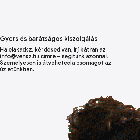
Gyors és barátságos kiszolgálás
Ha elakadsz, kérdésed van, írj bátran az
info@vensz.hu címre – segítünk azonnal.
Személyesen is átveheted a csomagot az
üzletünkben.