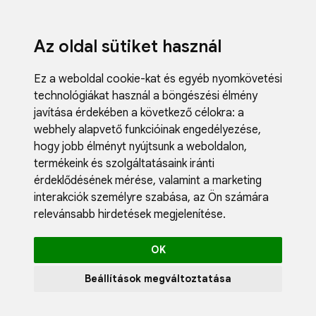
Az oldal sütiket használ
Ez a weboldal cookie-kat és egyéb nyomkövetési
technológiákat használ a böngészési élmény
javítása érdekében a következő célokra:
a
webhely alapvető funkcióinak engedélyezése
,
Fodrászci
hogy jobb élményt nyújtsunk a weboldalon
,
Műköröm
termékeink és szolgáltatásaink iránti
Műszempi
érdeklődésének mérése, valamint a marketing
Kozmetik
interakciók személyre szabása
,
az Ön számára
Akciók
relevánsabb hirdetések megjelenítése
.
Újdonság
Blog
OK
Katalógus
Profil
Beállítások megváltoztatása
0