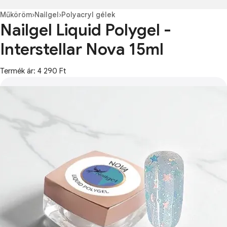
Műköröm
›
Nailgel
›
Polyacryl gélek
Nailgel Liquid Polygel -
Interstellar Nova 15ml
Termék ár: 4 290 Ft