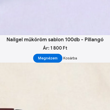
Nailgel műköröm sablon 100db - Pillangó
Ár: 1 800 Ft
Megnézem
Kosárba