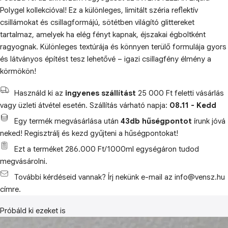
Polygel kollekcióval! Ez a különleges, limitált széria reflektív
csillámokat és csillagformájú, sötétben világító glittereket
tartalmaz, amelyek ha elég fényt kapnak, éjszakai égboltként
ragyognak. Különleges textúrája és könnyen terülő formulája gyors
és látványos építést tesz lehetővé – igazi csillagfény élmény a
körmökön!
Használd ki az
ingyenes szállítást
25 000 Ft feletti vásárlás
vagy üzleti átvétel esetén. Szállítás várható napja:
08.11 - Kedd
Egy termék megvásárlása után
43db hűségpontot
írunk jóvá
neked! Regisztrálj és kezd gyűjteni a hűségpontokat!
Ezt a terméket 286.000 Ft/1000ml egységáron tudod
megvásárolni.
További kérdéseid vannak? Írj nekünk e-mail az info@vensz.hu
címre.
Próbáld ki ezeket is