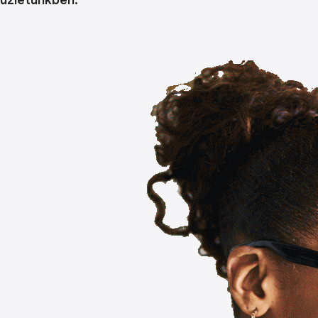
üzletünkben.