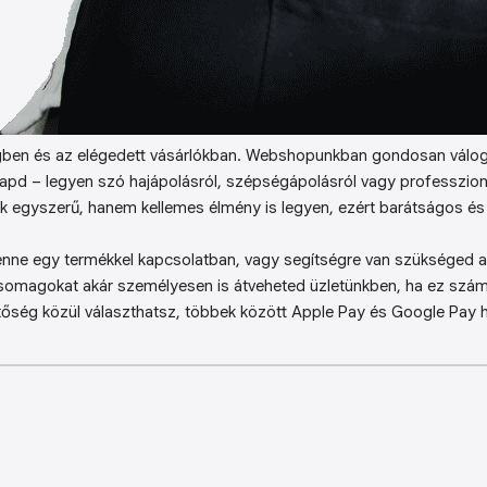
ben és az elégedett vásárlókban. Webshopunkban gondosan válog
kapd – legyen szó hajápolásról, szépségápolásról vagy professzion
k egyszerű, hanem kellemes élmény is legyen, ezért barátságos és 
enne egy termékkel kapcsolatban, vagy segítségre van szükséged a 
somagokat akár személyesen is átveheted üzletünkben, ha ez sz
őség közül választhatsz, többek között Apple Pay és Google Pay ha