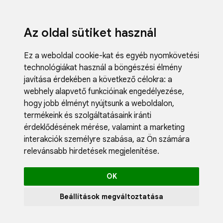
Az oldal sütiket használ
Ez a weboldal cookie-kat és egyéb nyomkövetési
technológiákat használ a böngészési élmény
javítása érdekében a következő célokra:
a
webhely alapvető funkcióinak engedélyezése
,
Fodrászci
hogy jobb élményt nyújtsunk a weboldalon
,
Műköröm
termékeink és szolgáltatásaink iránti
Műszempi
érdeklődésének mérése, valamint a marketing
Kozmetik
interakciók személyre szabása
,
az Ön számára
Akciók
relevánsabb hirdetések megjelenítése
.
Újdonság
Blog
OK
Katalógus
Profil
Beállítások megváltoztatása
0