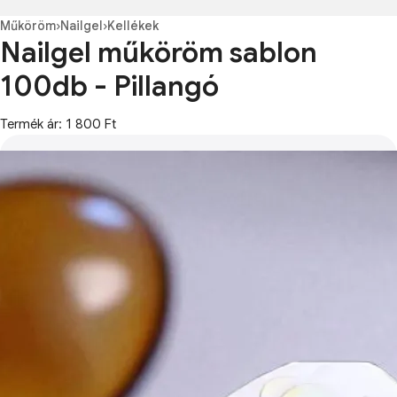
Műköröm
›
Nailgel
›
Kellékek
Nailgel műköröm sablon
100db - Pillangó
Termék ár: 1 800 Ft