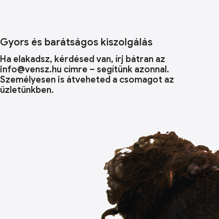
Gyors és barátságos kiszolgálás
Ha elakadsz, kérdésed van, írj bátran az
info@vensz.hu címre – segítünk azonnal.
Személyesen is átveheted a csomagot az
üzletünkben.