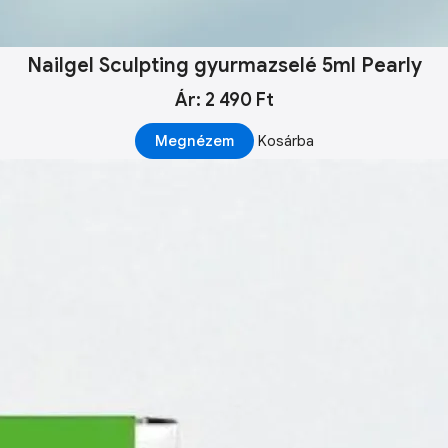
Nailgel Sculpting gyurmazselé 5ml Pearly
Ár: 2 490 Ft
Megnézem
Kosárba