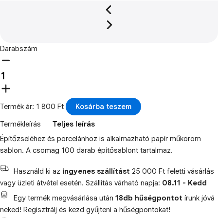
Darabszám
Termék ár: 1 800 Ft
Kosárba teszem
Termékleírás
Teljes leírás
Építőzseléhez és porcelánhoz is alkalmazható papír műköröm
sablon. A csomag 100 darab építősablont tartalmaz.
Használd ki az
ingyenes szállítást
25 000 Ft feletti vásárlás
vagy üzleti átvétel esetén. Szállítás várható napja:
08.11 - Kedd
Egy termék megvásárlása után
18db hűségpontot
írunk jóvá
neked! Regisztrálj és kezd gyűjteni a hűségpontokat!