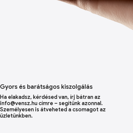
Gyors és barátságos kiszolgálás
Ha elakadsz, kérdésed van, írj bátran az
info@vensz.hu címre – segítünk azonnal.
Személyesen is átveheted a csomagot az
üzletünkben.