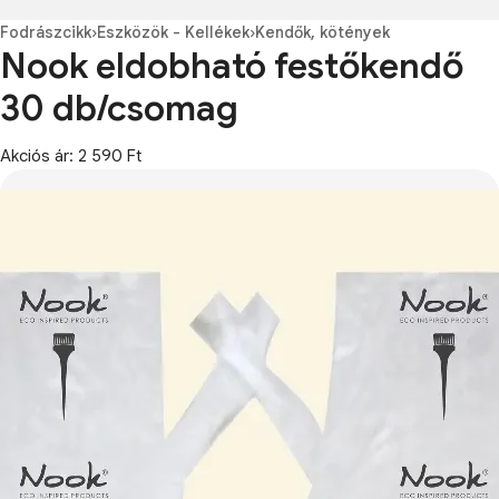
Fodrászcikk
›
Eszközök - Kellékek
›
Kendők, kötények
Nook eldobható festőkendő
30 db/csomag
Akciós ár: 2 590 Ft