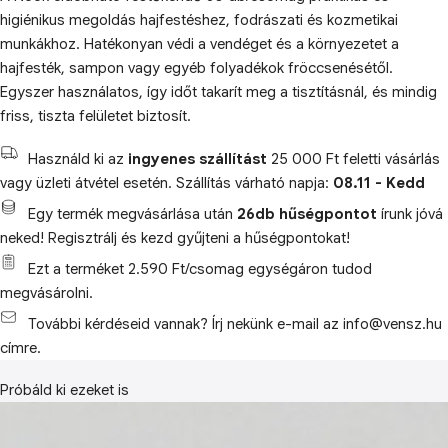
higiénikus megoldás hajfestéshez, fodrászati és kozmetikai
munkákhoz. Hatékonyan védi a vendéget és a környezetet a
hajfesték, sampon vagy egyéb folyadékok fröccsenésétől.
Egyszer használatos, így időt takarít meg a tisztításnál, és mindig
friss, tiszta felületet biztosít.
Használd ki az
ingyenes szállítást
25 000 Ft feletti vásárlás
vagy üzleti átvétel esetén. Szállítás várható napja:
08.11 - Kedd
Egy termék megvásárlása után
26db hűségpontot
írunk jóvá
neked! Regisztrálj és kezd gyűjteni a hűségpontokat!
Ezt a terméket 2.590 Ft/csomag egységáron tudod
megvásárolni.
További kérdéseid vannak? Írj nekünk e-mail az info@vensz.hu
címre.
Próbáld ki ezeket is