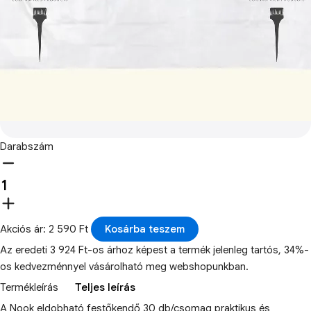
Darabszám
Akciós ár: 2 590 Ft
Kosárba teszem
Az eredeti 3 924 Ft-os árhoz képest a termék jelenleg tartós, 34%-
os kedvezménnyel vásárolható meg webshopunkban.
Termékleírás
Teljes leírás
A Nook eldobható festőkendő 30 db/csomag praktikus és