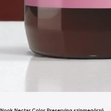
Nook Nectar Color Preserving színmegőrző