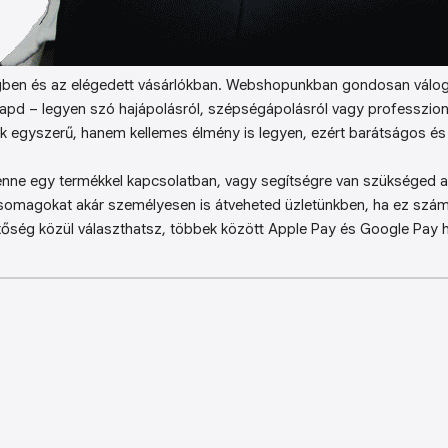
ben és az elégedett vásárlókban. Webshopunkban gondosan válog
kapd – legyen szó hajápolásról, szépségápolásról vagy professzion
k egyszerű, hanem kellemes élmény is legyen, ezért barátságos és 
enne egy termékkel kapcsolatban, vagy segítségre van szükséged a 
somagokat akár személyesen is átveheted üzletünkben, ha ez sz
őség közül választhatsz, többek között Apple Pay és Google Pay ha