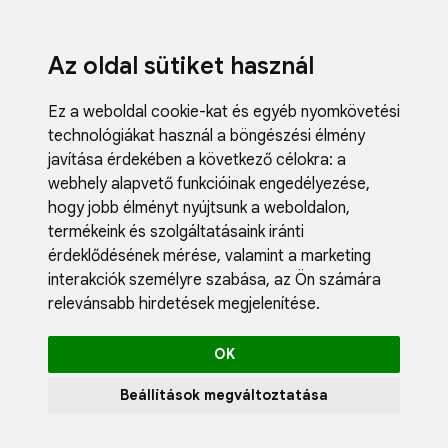
Az oldal sütiket használ
Ez a weboldal cookie-kat és egyéb nyomkövetési
technológiákat használ a böngészési élmény
javítása érdekében a következő célokra:
a
webhely alapvető funkcióinak engedélyezése
,
Fodrászci
hogy jobb élményt nyújtsunk a weboldalon
,
Műköröm
termékeink és szolgáltatásaink iránti
Műszempi
érdeklődésének mérése, valamint a marketing
Kozmetik
interakciók személyre szabása
,
az Ön számára
Akciók
relevánsabb hirdetések megjelenítése
.
Újdonság
Blog
OK
Katalógus
Profil
Beállítások megváltoztatása
0