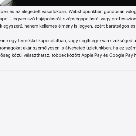
ben és az elégedett vásárlókban. Webshopunkban gondosan válog
kapd – legyen szó hajápolásról, szépségápolásról vagy professzion
k egyszerű, hanem kellemes élmény is legyen, ezért barátságos és 
enne egy termékkel kapcsolatban, vagy segítségre van szükséged a 
somagokat akár személyesen is átveheted üzletünkben, ha ez sz
őség közül választhatsz, többek között Apple Pay és Google Pay ha