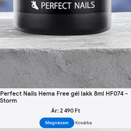
Perfect Nails Hema Free gél lakk 8ml HF074 -
Storm
Ár: 2 490 Ft
Megnézem
Kosárba