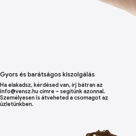
Gyors és barátságos kiszolgálás
Ha elakadsz, kérdésed van, írj bátran az
info@vensz.hu címre – segítünk azonnal.
Személyesen is átveheted a csomagot az
üzletünkben.