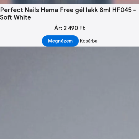
Perfect Nails Hema Free gél lakk 8ml HF045 -
Soft White
Ár: 2 490 Ft
Megnézem
Kosárba