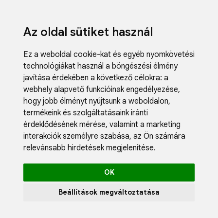
Az oldal sütiket használ
Ez a weboldal cookie-kat és egyéb nyomkövetési
technológiákat használ a böngészési élmény
javítása érdekében a következő célokra:
a
webhely alapvető funkcióinak engedélyezése
,
Fodrászci
hogy jobb élményt nyújtsunk a weboldalon
,
Műköröm
termékeink és szolgáltatásaink iránti
Műszempi
érdeklődésének mérése, valamint a marketing
Kozmetik
interakciók személyre szabása
,
az Ön számára
Akciók
relevánsabb hirdetések megjelenítése
.
Újdonság
Blog
OK
Katalógus
Profil
Beállítások megváltoztatása
0