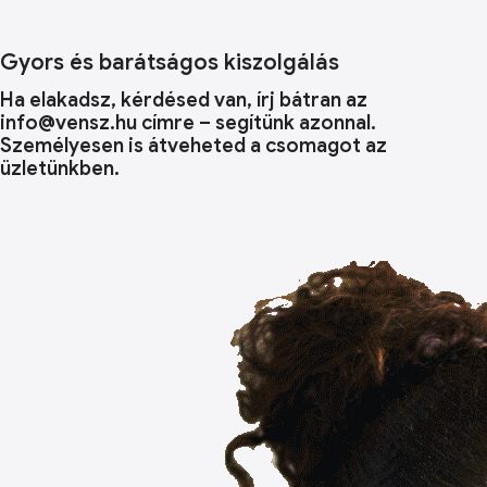
Gyors és barátságos kiszolgálás
Ha elakadsz, kérdésed van, írj bátran az
info@vensz.hu címre – segítünk azonnal.
Személyesen is átveheted a csomagot az
üzletünkben.