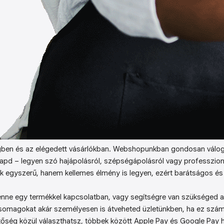
ben és az elégedett vásárlókban. Webshopunkban gondosan válog
kapd – legyen szó hajápolásról, szépségápolásról vagy professzion
k egyszerű, hanem kellemes élmény is legyen, ezért barátságos és 
enne egy termékkel kapcsolatban, vagy segítségre van szükséged a 
somagokat akár személyesen is átveheted üzletünkben, ha ez sz
őség közül választhatsz, többek között Apple Pay és Google Pay ha