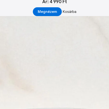
Ár: 4 990 Ft
Megnézem
Kosárba