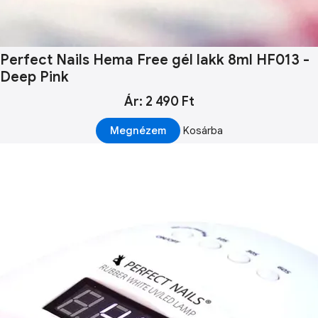
Perfect Nails Hema Free gél lakk 8ml HF013 -
Deep Pink
Ár: 2 490 Ft
Megnézem
Kosárba