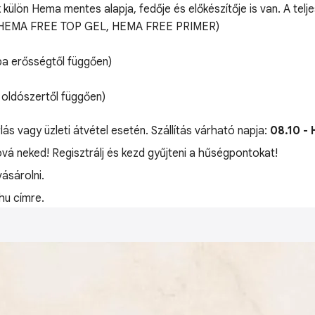
 külön Hema mentes alapja, fedője és előkészítője is van. A te
L, HEMA FREE TOP GEL, HEMA FREE PRIMER)
pa erősségtől függően)
 oldószertől függően)
lás vagy üzleti átvétel esetén. Szállítás várható napja:
08.10 - 
óvá neked! Regisztrálj és kezd gyűjteni a hűségpontokat!
ásárolni.
hu címre.