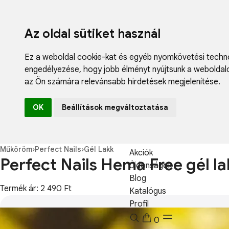
Az oldal sütiket használ
Ez a weboldal cookie-kat és egyéb nyomkövetési techno
engedélyezése
,
hogy jobb élményt nyújtsunk a weboldal
az Ön számára relevánsabb hirdetések megjelenítése
.
Fodrászcikk
OK
Beállítások megváltoztatása
Műköröm
Műszempilla
Kozmetikum
Műköröm
›
Perfect Nails
›
Gél Lakk
Akciók
Perfect Nails Hema Free gél la
Újdonságok
Blog
Termék ár: 2 490 Ft
Katalógus
Profil
0