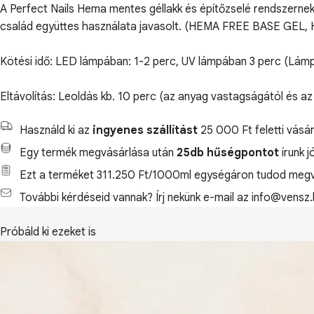
A Perfect Nails Hema mentes géllakk és építőzselé rendszernek
család együttes használata javasolt. (HEMA FREE BASE GE
Kötési idő: LED lámpában: 1-2 perc, UV lámpában 3 perc (Lám
Eltávolítás: Leoldás kb. 10 perc (az anyag vastagságától és az
Használd ki az
ingyenes szállítást
25 000 Ft feletti vásár
Egy termék megvásárlása után
25db hűségpontot
írunk j
Ezt a terméket 311.250 Ft/1000ml egységáron tudod megv
További kérdéseid vannak? Írj nekünk e-mail az info@vensz.
Próbáld ki ezeket is