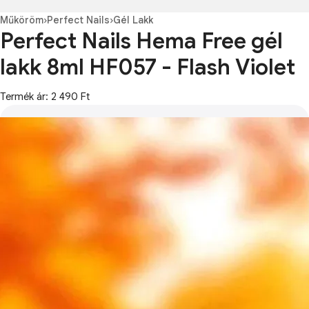
Műköröm
›
Perfect Nails
›
Gél Lakk
Perfect Nails Hema Free gél
lakk 8ml HF057 - Flash Violet
Termék ár: 2 490 Ft