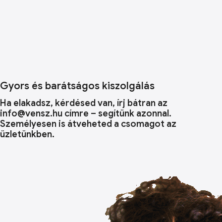
Gyors és barátságos kiszolgálás
Ha elakadsz, kérdésed van, írj bátran az
info@vensz.hu címre – segítünk azonnal.
Személyesen is átveheted a csomagot az
üzletünkben.