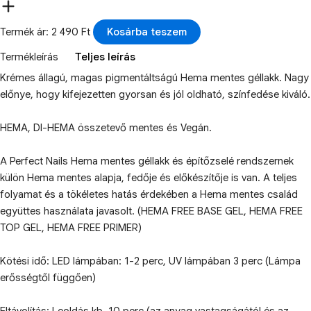
Termék ár: 2 490 Ft
Kosárba teszem
Termékleírás
Teljes leírás
Krémes állagú, magas pigmentáltságú Hema mentes géllakk. Nagy
előnye, hogy kifejezetten gyorsan és jól oldható, színfedése kiváló.
HEMA, DI-HEMA összetevő mentes és Vegán.
A Perfect Nails Hema mentes géllakk és építőzselé rendszernek
külön Hema mentes alapja, fedője és előkészítője is van. A teljes
folyamat és a tökéletes hatás érdekében a Hema mentes család
együttes használata javasolt. (HEMA FREE BASE GEL, HEMA FREE
TOP GEL, HEMA FREE PRIMER)
Kötési idő: LED lámpában: 1-2 perc, UV lámpában 3 perc (Lámpa
erősségtől függően)