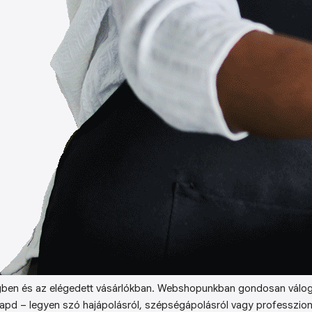
ben és az elégedett vásárlókban. Webshopunkban gondosan válog
kapd – legyen szó hajápolásról, szépségápolásról vagy professzion