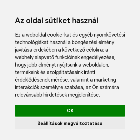
Az oldal sütiket használ
Ez a weboldal cookie-kat és egyéb nyomkövetési
technológiákat használ a böngészési élmény
javítása érdekében a következő célokra:
a
webhely alapvető funkcióinak engedélyezése
,
Fodrászci
hogy jobb élményt nyújtsunk a weboldalon
,
Műköröm
termékeink és szolgáltatásaink iránti
Műszempi
érdeklődésének mérése, valamint a marketing
Kozmetik
interakciók személyre szabása
,
az Ön számára
Akciók
relevánsabb hirdetések megjelenítése
.
Újdonság
Blog
OK
Katalógus
Profil
Beállítások megváltoztatása
0