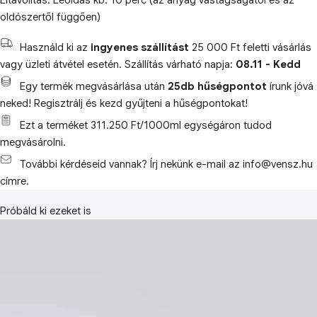
Eltávolítás: Leoldás kb. 10 perc (az anyag vastagságától és az
oldószertől függően)
Használd ki az
ingyenes szállítást
25 000 Ft feletti vásárlás
vagy üzleti átvétel esetén. Szállítás várható napja:
08.11 - Kedd
Egy termék megvásárlása után
25db hűségpontot
írunk jóvá
neked! Regisztrálj és kezd gyűjteni a hűségpontokat!
Ezt a terméket 311.250 Ft/1000ml egységáron tudod
megvásárolni.
További kérdéseid vannak? Írj nekünk e-mail az info@vensz.hu
címre.
Próbáld ki ezeket is