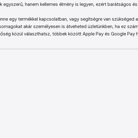
k egyszerű, hanem kellemes élmény is legyen, ezért barátságos és 
enne egy termékkel kapcsolatban, vagy segítségre van szükséged a 
somagokat akár személyesen is átveheted üzletünkben, ha ez sz
őség közül választhatsz, többek között Apple Pay és Google Pay ha