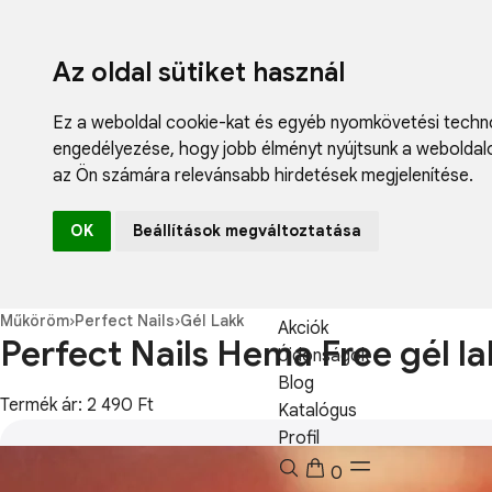
Az oldal sütiket használ
Ez a weboldal cookie-kat és egyéb nyomkövetési techno
engedélyezése
,
hogy jobb élményt nyújtsunk a weboldal
az Ön számára relevánsabb hirdetések megjelenítése
.
Fodrászcikk
OK
Beállítások megváltoztatása
Műköröm
Műszempilla
Kozmetikum
Műköröm
›
Perfect Nails
›
Gél Lakk
Akciók
Perfect Nails Hema Free gél l
Újdonságok
Blog
Termék ár: 2 490 Ft
Katalógus
Profil
0