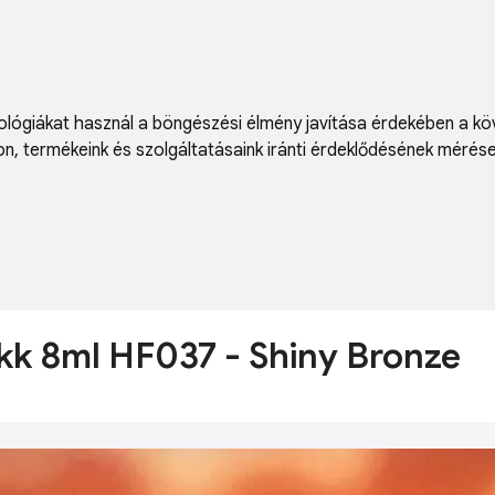
lógiákat használ a böngészési élmény javítása érdekében a kö
on
,
termékeink és szolgáltatásaink iránti érdeklődésének mérés
akk 8ml HF037 - Shiny Bronze