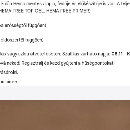
 külön Hema mentes alapja, fedője és előkészítője is van. A te
L, HEMA FREE TOP GEL, HEMA FREE PRIMER)
pa erősségtől függően)
 oldószertől függően)
lás vagy üzleti átvétel esetén. Szállítás várható napja:
08.11 - 
óvá neked! Regisztrálj és kezd gyűjteni a hűségpontokat!
ásárolni.
hu címre.