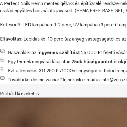
A Perfect Nails Hema mentes géllakk és építőzselé rendszernek
család együttes használata javasolt. (HEMA FREE BASE GE
Kötési idő: LED lámpában: 1-2 perc, UV lámpában 3 perc (Lám
Eltávolítás: Leoldás kb. 10 perc (az anyag vastagságától és az
Használd ki az
ingyenes szállítást
25 000 Ft feletti vásár
Egy termék megvásárlása után
25db hűségpontot
írunk j
Ezt a terméket 311.250 Ft/1000ml egységáron tudod megv
További kérdéseid vannak? Írj nekünk e-mail az info@vensz.
Próbáld ki ezeket is