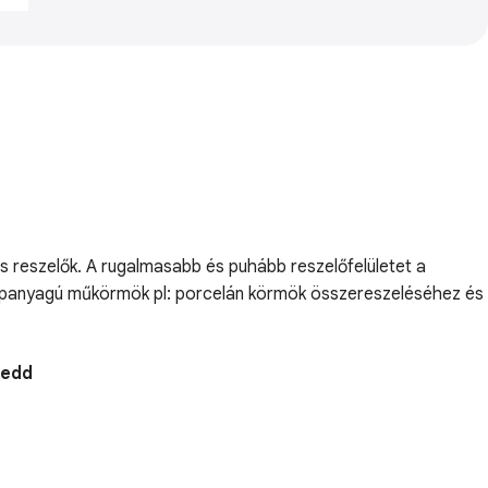
s reszelők. A rugalmasabb és puhább reszelőfelületet a
lapanyagú műkörmök pl: porcelán körmök összereszeléséhez és
Kedd