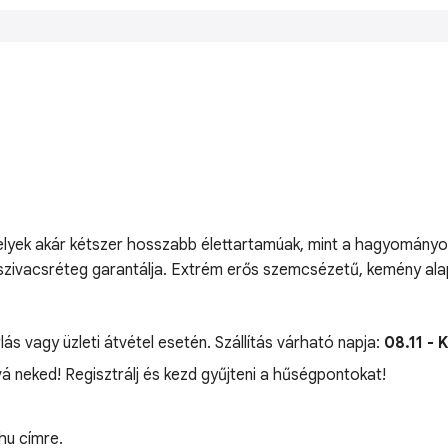
melyek akár kétszer hosszabb élettartamúak, mint a hagyományo
ő szivacsréteg garantálja. Extrém erős szemcsézetű, kemény a
lás vagy üzleti átvétel esetén. Szállítás várható napja:
08.11 - 
vá neked! Regisztrálj és kezd gyűjteni a hűségpontokat!
hu címre.