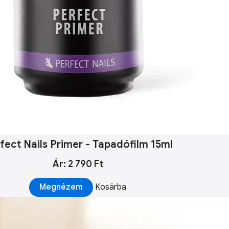
fect Nails Primer - Tapadófilm 15ml
Ár: 2 790 Ft
Megnézem
Kosárba