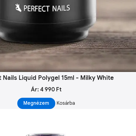
 Nails Liquid Polygel 15ml - Milky White
Ár: 4 990 Ft
Megnézem
Kosárba