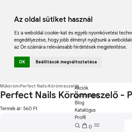
Az oldal sütiket használ
Ez a weboldal cookie-kat és egyéb nyomkövetési techno
engedélyezése
,
hogy jobb élményt nyújtsunk a weboldal
az Ön számára relevánsabb hirdetések megjelenítése
.
Fodrászcikk
OK
Beállítások megváltoztatása
Műköröm
Műszempilla
Kozmetikum
Műköröm
›
Perfect Nails
›
Körömreszelők
Akciók
Perfect Nails Körömreszelő -
Újdonságok
Blog
Termék ár: 560 Ft
Katalógus
Profil
0