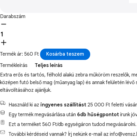
Darabszám
Termék ár: 560 Ft
Kosárba teszem
Termékleírás
Teljes leírás
Extra erős és tartós, félhold alakú zebra műköröm reszelők, 
középen futó belső mag (műanyag lap) és annak felületén lév
eltávolításához ajánljuk.
Használd ki az
ingyenes szállítást
25 000 Ft feletti vásár
Egy termék megvásárlása után
6db hűségpontot
írunk jó
Ezt a terméket 560 Ft/db egységáron tudod megvásárolni.
További kérdéseid vannak? Írj nekünk e-mail az info@vensz.