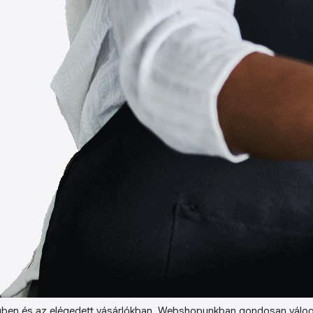
ben és az elégedett vásárlókban. Webshopunkban gondosan válog