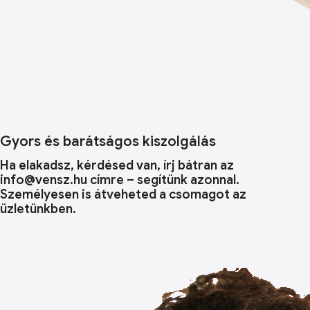
Gyors és barátságos kiszolgálás
Ha elakadsz, kérdésed van, írj bátran az
info@vensz.hu címre – segítünk azonnal.
Személyesen is átveheted a csomagot az
üzletünkben.