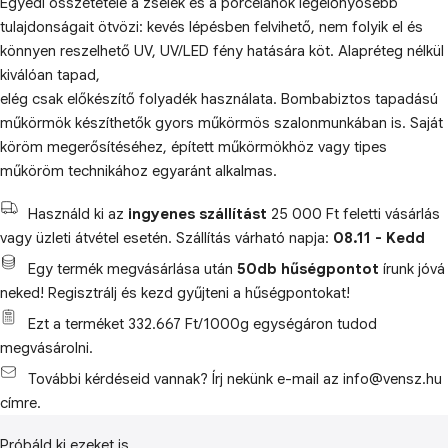
Egyedi összetétele a zselék és a porcelánok legelőnyösebb
tulajdonságait ötvözi: kevés lépésben felvihető, nem folyik el és
könnyen reszelhető UV, UV/LED fény hatására köt. Alapréteg nélkül
kiválóan tapad,
elég csak előkészítő folyadék használata. Bombabiztos tapadású
műkörmök készíthetők gyors műkörmös szalonmunkában is. Saját
köröm megerősítéséhez, épített műkörmökhöz vagy tipes
műköröm technikához egyaránt alkalmas.
Használd ki az
ingyenes szállítást
25 000 Ft feletti vásárlás
vagy üzleti átvétel esetén. Szállítás várható napja:
08.11 - Kedd
Egy termék megvásárlása után
50db hűségpontot
írunk jóvá
neked! Regisztrálj és kezd gyűjteni a hűségpontokat!
Ezt a terméket 332.667 Ft/1000g egységáron tudod
megvásárolni.
További kérdéseid vannak? Írj nekünk e-mail az info@vensz.hu
címre.
Próbáld ki ezeket is