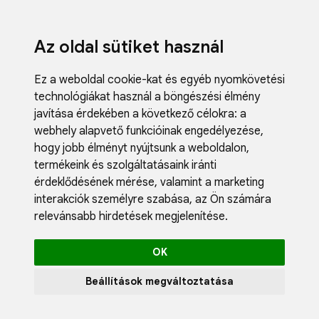
Az oldal sütiket használ
Ez a weboldal cookie-kat és egyéb nyomkövetési
technológiákat használ a böngészési élmény
javítása érdekében a következő célokra:
a
webhely alapvető funkcióinak engedélyezése
,
Fodrászci
hogy jobb élményt nyújtsunk a weboldalon
,
Műköröm
termékeink és szolgáltatásaink iránti
Műszempi
érdeklődésének mérése, valamint a marketing
Kozmetik
interakciók személyre szabása
,
az Ön számára
Akciók
relevánsabb hirdetések megjelenítése
.
Újdonság
Blog
OK
Katalógus
Profil
Beállítások megváltoztatása
0