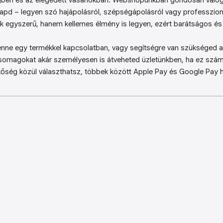
ben és az elégedett vásárlókban. Webshopunkban gondosan válog
kapd – legyen szó hajápolásról, szépségápolásról vagy professzion
k egyszerű, hanem kellemes élmény is legyen, ezért barátságos és 
enne egy termékkel kapcsolatban, vagy segítségre van szükséged a 
somagokat akár személyesen is átveheted üzletünkben, ha ez sz
őség közül választhatsz, többek között Apple Pay és Google Pay ha