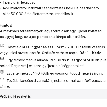
- 1 perc után lekapcsol
- Akkumlátoráról, hálózati csatlakoztatás nélkül is használható
- Akár 50.000 órás élettartammal rendelkezik
Fontos!
A maximális teljesítményért egyszerre csak egy ujjadat köttetsd,
és ügyelj hogy az ujjad pontosan a lámpa alá kerüljön.
Használd ki az
ingyenes szállítást
25 000 Ft feletti vásárlás
vagy üzleti átvétel esetén. Szállítás várható napja:
08.11 - Kedd
Egy termék megvásárlása után
30db hűségpontot
írunk jóvá
neked! Regisztrálj és kezd gyűjteni a hűségpontokat!
Ezt a terméket 2.990 Ft/db egységáron tudod megvásárolni.
További kérdéseid vannak? Írj nekünk e-mail az info@vensz.hu
címre.
Próbáld ki ezeket is