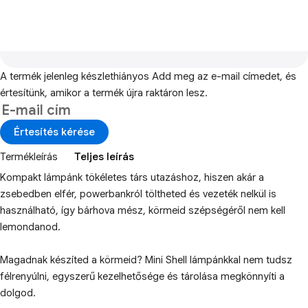
A termék jelenleg készlethiányos
Add meg az e-mail címedet, és
értesítünk, amikor a termék újra raktáron lesz.
Értesítés kérése
Termékleírás
Teljes leírás
Kompakt lámpánk tökéletes társ utazáshoz, hiszen akár a
zsebedben elfér, powerbankról töltheted és vezeték nelkül is
használható, így bárhova mész, körmeid szépségéről nem kell
lemondanod.
Magadnak készíted a körmeid? Mini Shell lámpánkkal nem tudsz
félrenyúlni, egyszerű kezelhetősége és tárolása megkönnyíti a
dolgod.