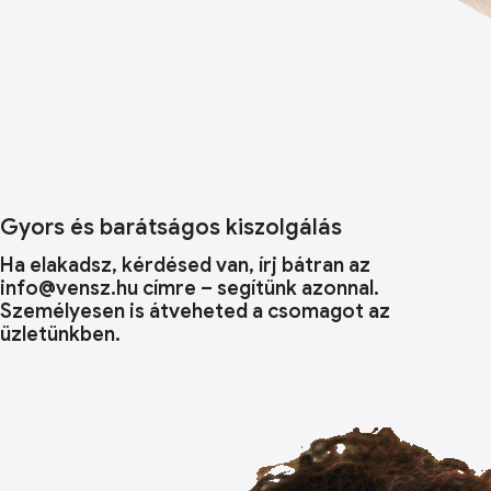
Gyors és barátságos kiszolgálás
Ha elakadsz, kérdésed van, írj bátran az
info@vensz.hu címre – segítünk azonnal.
Személyesen is átveheted a csomagot az
üzletünkben.