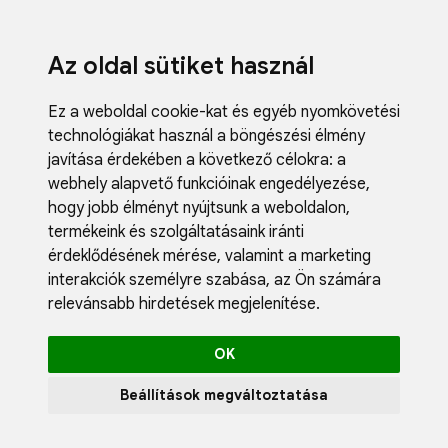
Az oldal sütiket használ
Ez a weboldal cookie-kat és egyéb nyomkövetési
technológiákat használ a böngészési élmény
javítása érdekében a következő célokra:
a
webhely alapvető funkcióinak engedélyezése
,
Fodrászci
hogy jobb élményt nyújtsunk a weboldalon
,
Műköröm
termékeink és szolgáltatásaink iránti
Műszempi
érdeklődésének mérése, valamint a marketing
Kozmetik
interakciók személyre szabása
,
az Ön számára
Akciók
relevánsabb hirdetések megjelenítése
.
Újdonság
Blog
OK
Katalógus
Profil
Beállítások megváltoztatása
0