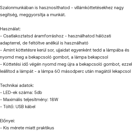
Szalonmunkában is hasznosíthatod - villámköttetésekhez nagy
segítség, meggyorsítja a munkát.
Használat:
- Csatlakoztatsd áramforráshoz - használhatod hálózati
adapterrel, de feltöltve anélkül is használható
- Amint köttetésre kerül sor, ujjaidat egyenként tedd a lámpába és
nyomd meg a bekapcsoló gombot, a lámpa bekapcsol
- Köttetési idő végén nyomd meg újra a bekapcsoló gombot, ezzel
leállítod a lámpát - a lámpa 60 másodperc után magától lekapcsol
Technikai adatok:
- LED-ek száma: 5db
- Maximális teljesítmény: 18W
- Töltő: USB kábel
Előnyei:
- Kis mérete miatt praktikus