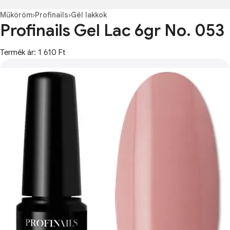
Műköröm
›
Profinails
›
Gél lakkok
Profinails Gel Lac 6gr No. 053
Termék ár: 1 610 Ft