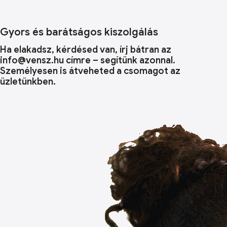
Gyors és barátságos kiszolgálás
Ha elakadsz, kérdésed van, írj bátran az
info@vensz.hu címre – segítünk azonnal.
Személyesen is átveheted a csomagot az
üzletünkben.