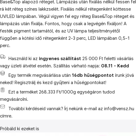
Base&Top alapozó réteget. Lámpázás után fixálás nélkül fessen fel
rá két réteg színes lakkzselét. Fixálás nélkül rétegenként köttesse
UV/LED lámpában. Végül vigyen fel egy réteg Base&Top réteget és
lámpázás után fixálja. Fontos, hogy csak a legvégén fixáljon! A
festék pigment tartamától, és az UV lámpa teljesítményétől
függően a kötési idő rétegenként 2-3 perc, LED lámpában 0,5-1
perc.
Használd ki az
ingyenes szállítást
25 000 Ft feletti vásárlás
vagy üzleti átvétel esetén. Szállítás várható napja:
08.11 - Kedd
Egy termék megvásárlása után
16db hűségpontot
írunk jóvá
neked! Regisztrálj és kezd gyűjteni a hűségpontokat!
Ezt a terméket 268.333 Ft/1000g egységáron tudod
megvásárolni.
További kérdéseid vannak? Írj nekünk e-mail az info@vensz.hu
címre.
Próbáld ki ezeket is