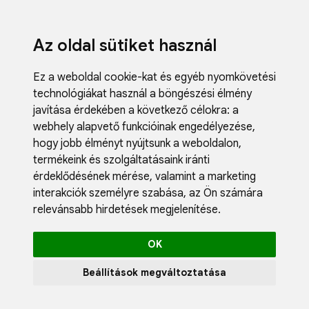
Az oldal sütiket használ
Ez a weboldal cookie-kat és egyéb nyomkövetési
technológiákat használ a böngészési élmény
javítása érdekében a következő célokra:
a
webhely alapvető funkcióinak engedélyezése
,
Fodrászci
hogy jobb élményt nyújtsunk a weboldalon
,
Műköröm
termékeink és szolgáltatásaink iránti
Műszempi
érdeklődésének mérése, valamint a marketing
Kozmetik
interakciók személyre szabása
,
az Ön számára
Akciók
relevánsabb hirdetések megjelenítése
.
Újdonság
Blog
OK
Katalógus
Profil
Beállítások megváltoztatása
0