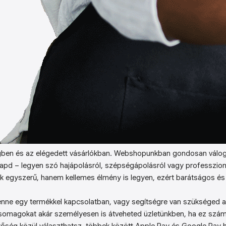
ben és az elégedett vásárlókban. Webshopunkban gondosan válog
kapd – legyen szó hajápolásról, szépségápolásról vagy professzion
k egyszerű, hanem kellemes élmény is legyen, ezért barátságos és 
enne egy termékkel kapcsolatban, vagy segítségre van szükséged a 
somagokat akár személyesen is átveheted üzletünkben, ha ez sz