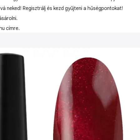
óvá neked! Regisztrálj és kezd gyűjteni a hűségpontokat!
sárolni.
hu címre.