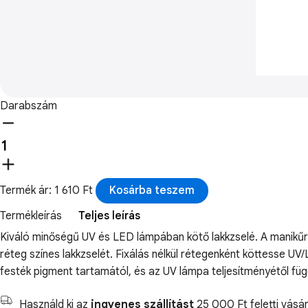
Darabszám
Termék ár: 1 610 Ft
Kosárba teszem
Termékleírás
Teljes leírás
Kiváló minőségű UV és LED lámpában kötő lakkzselé. A manikűröz
réteg színes lakkzselét. Fixálás nélkül rétegenként köttesse U
festék pigment tartamától, és az UV lámpa teljesítményétől fü
Használd ki az
ingyenes szállítást
25 000 Ft feletti vásár