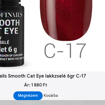
ails Smooth Cat Eye lakkzselé 6gr C-17
Ár: 1 880 Ft
Megnézem
Kosárba