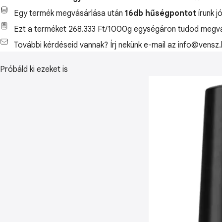
Egy termék megvásárlása után
16db hűségpontot
írunk j
Ezt a terméket 268.333 Ft/1000g egységáron tudod megvá
További kérdéseid vannak? Írj nekünk e-mail az info@vensz.
Próbáld ki ezeket is