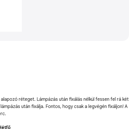
lapozó réteget. Lámpázás után fixálás nélkül fessen fel rá két
lámpázás után fixálja. Fontos, hogy csak a legvégén fixáljon! A
rc.
Hétfő