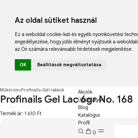
Az oldal sütiket használ
Ez a weboldal cookie-kat és egyéb nyomkövetési techno
engedélyezése
,
hogy jobb élményt nyújtsunk a weboldal
az Ön számára relevánsabb hirdetések megjelenítése
.
Fodrászcikk
OK
Beállítások megváltoztatása
Műköröm
Műszempilla
Kozmetikum
Műköröm
›
Profinails
›
Gél lakkok
Akciók
Profinails Gel Lac 6gr No. 168
Újdonságok
Blog
Termék ár: 1 610 Ft
Katalógus
Profil
0