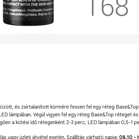
ött, és zsírtalanított körmére fessen fel egy réteg Base&Top a
V/LED lámpában. Végül vigyen fel egy réteg Base&Top réteget és 
ggően a kötési idő rétegenként 2-3 perc, LED lámpában 0,5-1 pe
lás vagy üzleti átvétel esetén. Szállítás várható napja:
08.10 - 