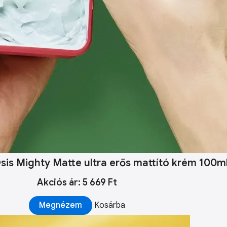
is Mighty Matte ultra erős mattító krém 100m
Akciós ár: 5 669 Ft
Megnézem
Kosárba