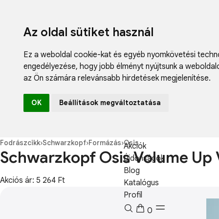
Az oldal sütiket használ
Ez a weboldal cookie-kat és egyéb nyomkövetési techno
engedélyezése
,
hogy jobb élményt nyújtsunk a weboldal
az Ön számára relevánsabb hirdetések megjelenítése
.
Fodrászcikk
OK
Beállítások megváltoztatása
Műköröm
Műszempilla
Kozmetikum
Fodrászcikk
›
Schwarzkopf
›
Formázás
›
Osis
Akciók
Schwarzkopf Osis Volume Up
Újdonságok
Blog
Akciós ár: 5 264 Ft
Katalógus
Profil
0