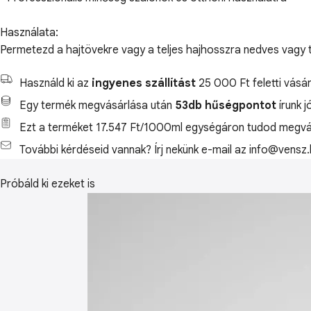
Használata:
Permetezd a hajtövekre vagy a teljes hajhosszra nedves vagy tö
Használd ki az
ingyenes szállítást
25 000 Ft feletti vásár
Egy termék megvásárlása után
53db hűségpontot
írunk j
Ezt a terméket 17.547 Ft/1000ml egységáron tudod megvás
További kérdéseid vannak? Írj nekünk e-mail az info@vensz.
Próbáld ki ezeket is