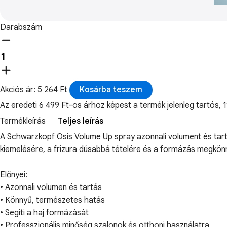
Darabszám
Akciós ár: 5 264 Ft
Kosárba teszem
Az eredeti 6 499 Ft-os árhoz képest a termék jelenleg tartó
Termékleírás
Teljes leírás
A Schwarzkopf Osis Volume Up spray azonnali volument és tartá
kiemelésére, a frizura dúsabbá tételére és a formázás megkön
Előnyei:
• Azonnali volumen és tartás
• Könnyű, természetes hatás
• Segíti a haj formázását
• Professzionális minőség szalonok és otthoni használatra