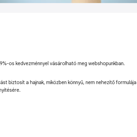
s, 19%-os kedvezménnyel vásárolható meg webshopunkban.
st biztosít a hajnak, miközben könnyű, nem nehezítő formulája 
nyítésére.