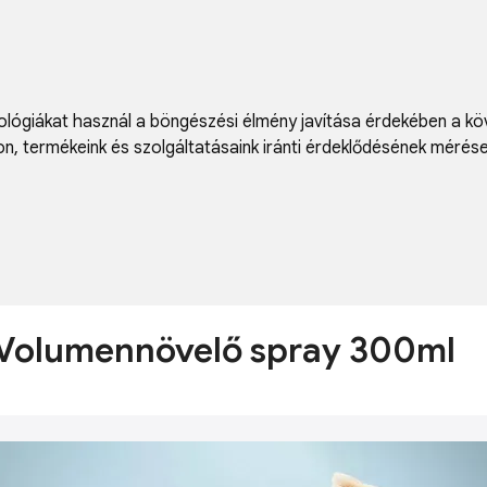
lógiákat használ a böngészési élmény javítása érdekében a kö
on
,
termékeink és szolgáltatásaink iránti érdeklődésének mérés
 Volumennövelő spray 300ml