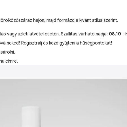
rölközőszáraz hajon, majd formázd a kívánt stílus szerint.
lás vagy üzleti átvétel esetén. Szállítás várható napja:
08.10 - 
óvá neked! Regisztrálj és kezd gyűjteni a hűségpontokat!
árolni.
hu címre.