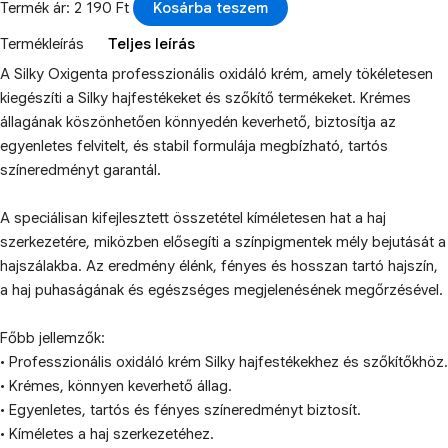
Termék ár: 2 190 Ft
Kosárba teszem
Termékleírás
Teljes leírás
A Silky Oxigenta professzionális oxidáló krém, amely tökéletesen
kiegészíti a Silky hajfestékeket és szőkítő termékeket. Krémes
állagának köszönhetően könnyedén keverhető, biztosítja az
egyenletes felvitelt, és stabil formulája megbízható, tartós
színeredményt garantál.
A speciálisan kifejlesztett összetétel kíméletesen hat a haj
szerkezetére, miközben elősegíti a színpigmentek mély bejutását a
hajszálakba. Az eredmény élénk, fényes és hosszan tartó hajszín,
a haj puhaságának és egészséges megjelenésének megőrzésével.
Főbb jellemzők:
• Professzionális oxidáló krém Silky hajfestékekhez és szőkítőkhöz.
• Krémes, könnyen keverhető állag.
• Egyenletes, tartós és fényes színeredményt biztosít.
• Kíméletes a haj szerkezetéhez.