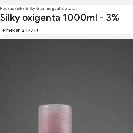
Fodrászcikk
›
Silky
›
Színmegváltoztatás
Silky oxigenta 1000ml - 3%
Termék ár: 2 190 Ft