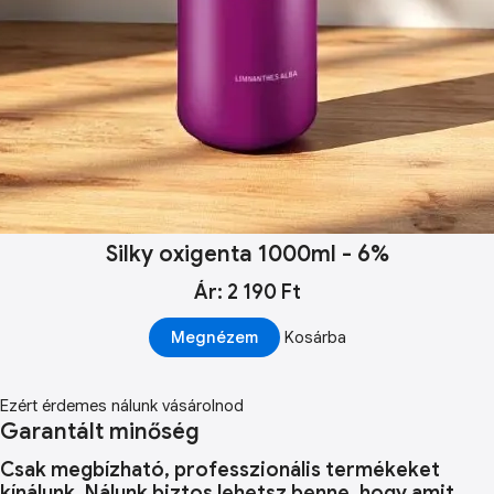
Silky oxigenta 1000ml - 6%
Ár: 2 190 Ft
Megnézem
Kosárba
Ezért érdemes nálunk vásárolnod
Garantált minőség
Csak megbízható, professzionális termékeket
kínálunk. Nálunk biztos lehetsz benne, hogy amit