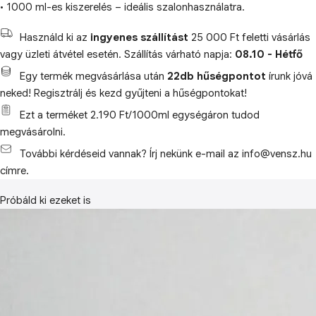
• 1000 ml-es kiszerelés – ideális szalonhasználatra.
Használd ki az
ingyenes szállítást
25 000 Ft feletti vásárlás
vagy üzleti átvétel esetén. Szállítás várható napja:
08.10 - Hétfő
Egy termék megvásárlása után
22db hűségpontot
írunk jóvá
neked! Regisztrálj és kezd gyűjteni a hűségpontokat!
Ezt a terméket 2.190 Ft/1000ml egységáron tudod
megvásárolni.
További kérdéseid vannak? Írj nekünk e-mail az info@vensz.hu
címre.
Próbáld ki ezeket is