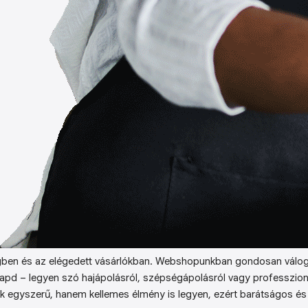
ben és az elégedett vásárlókban. Webshopunkban gondosan válog
kapd – legyen szó hajápolásról, szépségápolásról vagy professzion
k egyszerű, hanem kellemes élmény is legyen, ezért barátságos és 