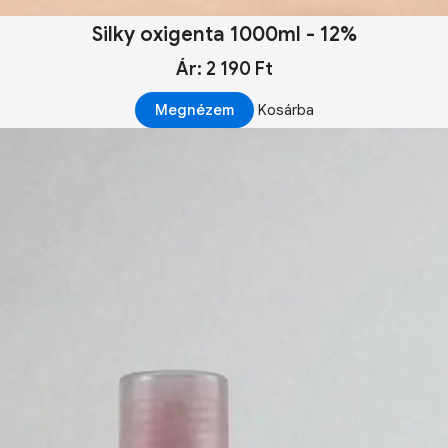
Silky oxigenta 1000ml - 12%
Ár: 2 190 Ft
Megnézem
Kosárba