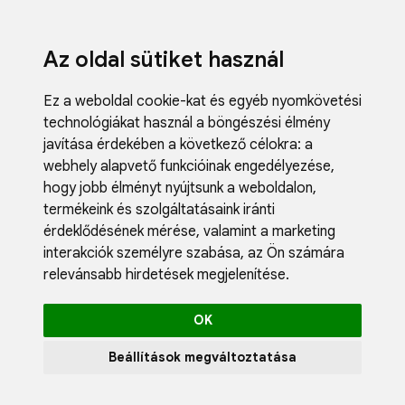
Az oldal sütiket használ
Ez a weboldal cookie-kat és egyéb nyomkövetési
technológiákat használ a böngészési élmény
javítása érdekében a következő célokra:
a
webhely alapvető funkcióinak engedélyezése
,
Fodrászci
hogy jobb élményt nyújtsunk a weboldalon
,
Műköröm
termékeink és szolgáltatásaink iránti
Műszempi
érdeklődésének mérése, valamint a marketing
Kozmetik
interakciók személyre szabása
,
az Ön számára
Akciók
relevánsabb hirdetések megjelenítése
.
Újdonság
Blog
OK
Katalógus
Profil
Beállítások megváltoztatása
0