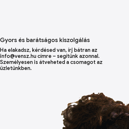
Gyors és barátságos kiszolgálás
Ha elakadsz, kérdésed van, írj bátran az
info@vensz.hu címre – segítünk azonnal.
Személyesen is átveheted a csomagot az
üzletünkben.